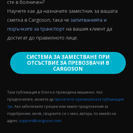
сте в болничен?
Научете как да назначите заместник за вашата
сметка в Cargoson, така че
запитванията и
поръчките за транспорт
на вашия клиент да
достигат до правилното лице.
СИСТЕМА ЗА ЗАМЕСТВАНЕ ПРИ
ОТСЪСТВИЕ ЗА ПРЕВОЗВАЧИ В
CARGOSON
Тази публикация в блога е преведена машинно. Ако
предпочитате, можете да
прочетете оригиналната публикация
тук
. Ако забележите грешки или имате предложения за
подобрение, моля, свържете се с мен, автора, по имейл на
адрес
support@cargoson.com