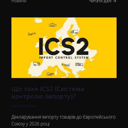
Новини
Читати далі →
Що таке ICS2 (Система
контролю імпорту)?
Ranno Maripuu
Декларування імпорту товарів до Європейського
Союзу у 2026 році