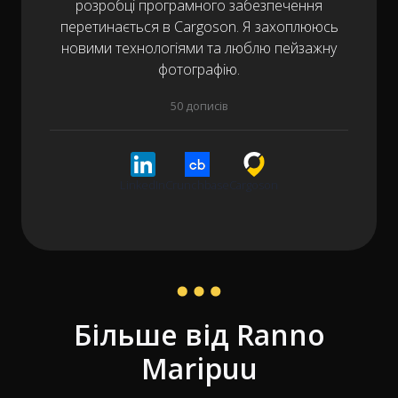
розробці програмного забезпечення
перетинається в Cargoson. Я захоплююсь
новими технологіями та люблю пейзажну
фотографію.
50 дописів
LinkedIn
Crunchbase
Cargoson
Більше від Ranno
Maripuu