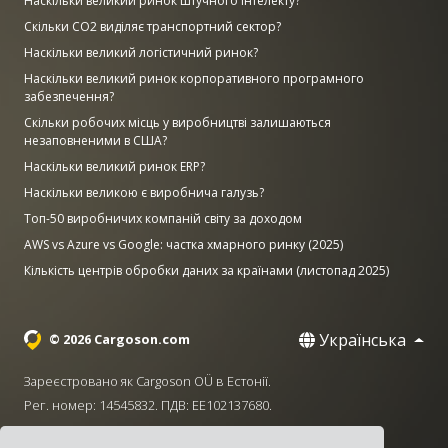
Наскільки великий ринок штучного інтелекту?
Скільки CO2 виділяє транспортний сектор?
Наскільки великий логістичний ринок?
Наскільки великий ринок корпоративного програмного
забезпечення?
Скільки робочих місць у виробництві залишаються
незаповненими в США?
Наскільки великий ринок ERP?
Наскільки великою є виробнича галузь?
Топ-50 виробничих компаній світу за доходом
AWS vs Azure vs Google: частка хмарного ринку (2025)
Кількість центрів обробки даних за країнами (листопад 2025)
Українська
© 2026 Cargoson.com
Зареєстровано як Cargoson OÜ в Естонії.
Рег. номер: 14545832. ПДВ: EE102137680.
Головний офіс: Pärnu mnt. 141, 11314 Tallinn, Естонія