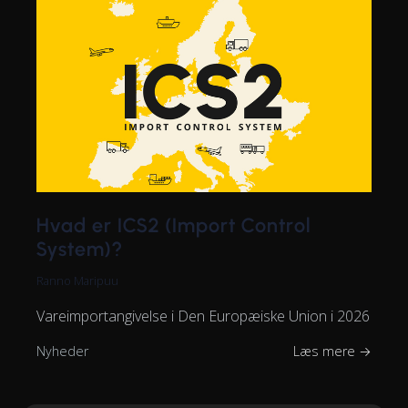
Hvad er ICS2 (Import Control
System)?
Ranno Maripuu
Vareimportangivelse i Den Europæiske Union i 2026
Nyheder
Læs mere →