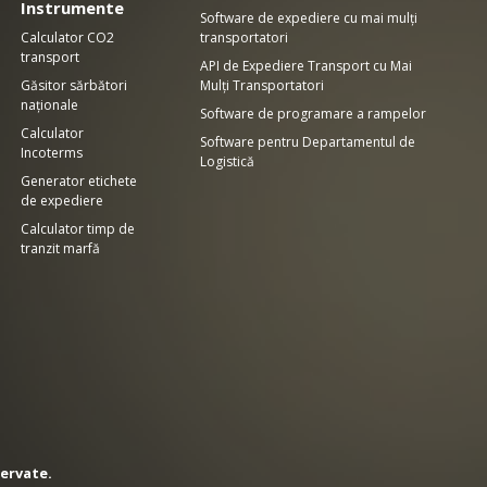
Instrumente
Software de expediere cu mai mulți
Calculator CO2
transportatori
transport
API de Expediere Transport cu Mai
Găsitor sărbători
Mulți Transportatori
naționale
Software de programare a rampelor
Calculator
Software pentru Departamentul de
Incoterms
Logistică
Generator etichete
de expediere
Calculator timp de
tranzit marfă
zervate.