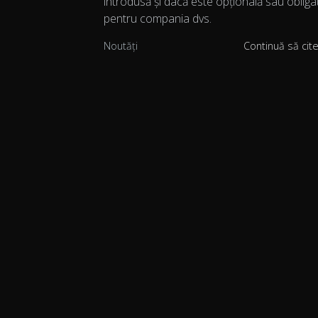
introdusă și dacă este opțională sau obliga
pentru compania dvs.
Noutăți
Continuă să cit