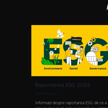
Raportarea ESG 2026
Ranno Maripuu
Informații despre raportarea ESG: de ce a 