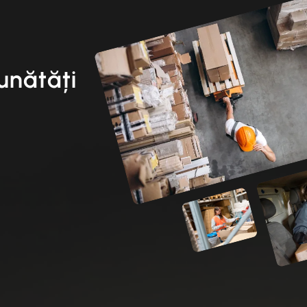
unătăți
i