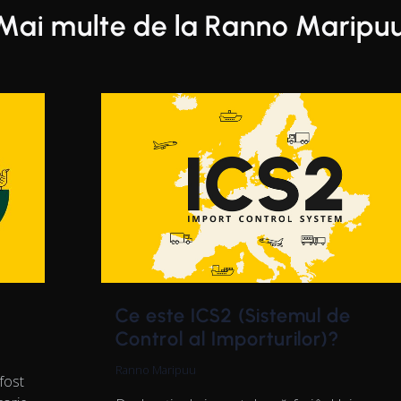
Mai multe de la Ranno Maripu
Ce este ICS2 (Sistemul de
Control al Importurilor)?
Ranno Maripuu
fost