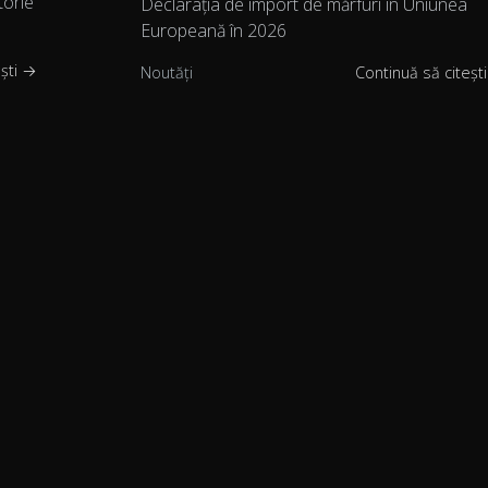
torie
Declarația de import de mărfuri în Uniunea
Europeană în 2026
ești →
Noutăți
Continuă să citeșt