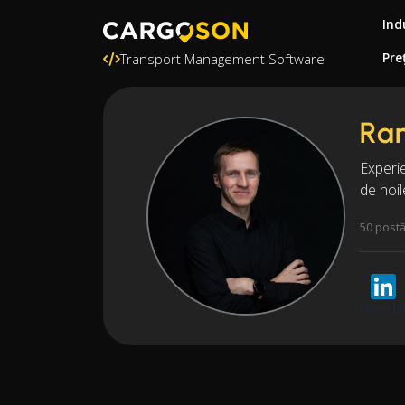
Ind
Pre
Transport Management Software
Ra
Experie
de noil
50 postă
LinkedI