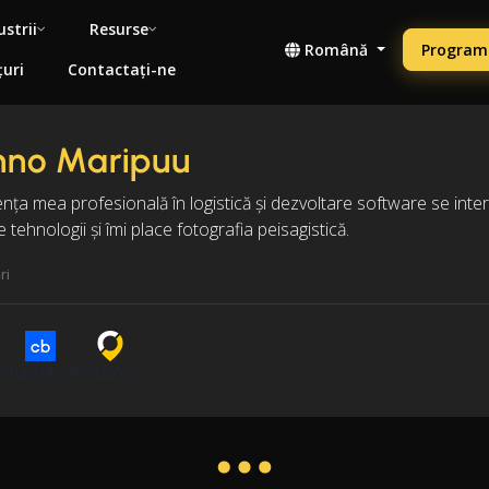
ustrii
Resurse
Română
Programe
țuri
Contactați-ne
nno Maripuu
nța mea profesională în logistică și dezvoltare software se int
e tehnologii și îmi place fotografia peisagistică.
ri
n
Crunchbase
Cargoson