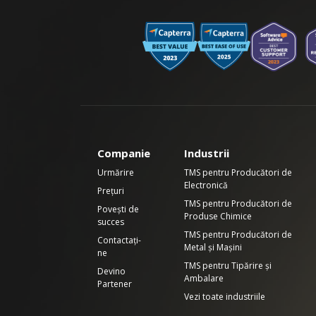
Companie
Industrii
Urmărire
TMS pentru Producători de
Electronică
Prețuri
TMS pentru Producători de
Povești de
Produse Chimice
succes
TMS pentru Producători de
Contactați-
Metal și Mașini
ne
TMS pentru Tipărire și
Devino
Ambalare
Partener
Vezi toate industriile