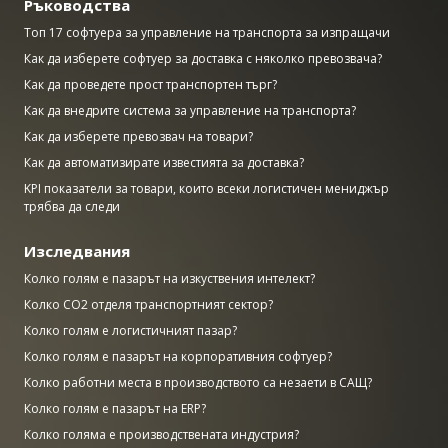
Ръководства
Топ 17 софтуера за управление на транспорта за изпращачи
Как да изберете софтуер за доставка с няколко превозвача?
Как да проведете прост транспортен търг?
Как да внедрите система за управление на транспорта?
Как да изберете превозвач на товари?
Как да автоматизирате известията за доставка?
KPI показатели за товари, които всеки логистичен мениджър
трябва да следи
Изследвания
Колко голям е пазарът на изкуствения интелект?
Колко CO2 отделя транспортният сектор?
Колко голям е логистичният пазар?
Колко голям е пазарът на корпоративния софтуер?
Колко работни места в производството са незаети в САЩ?
Колко голям е пазарът на ERP?
Колко голяма е производствената индустрия?