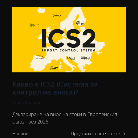
Какво е ICS2 (Система за
контрол на вноса)?
Ranno Maripuu
Деклариране на внос на стоки в Европейския
съюз през 2026 г.
Новини
Продължете да четете →