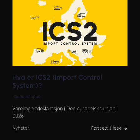
Hva er ICS2 (Import Control
System)?
Ranno Maripuu
Vareimportdeklarasjon i Den europeiske union i
2026
Nyheter
Fortsett å lese →