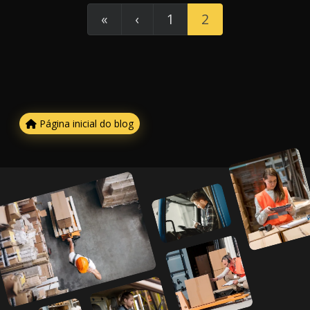
«
‹
1
2
Página inicial do blog