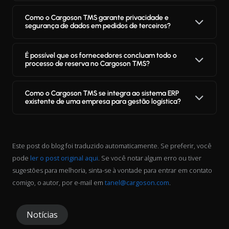
Como o Cargoson TMS garante privacidade e
segurança de dados em pedidos de terceiros?
É possível que os fornecedores concluam todo o
processo de reserva no Cargoson TMS?
Como o Cargoson TMS se integra ao sistema ERP
existente de uma empresa para gestão logística?
Este post do blog foi traduzido automaticamente. Se preferir, você
pode
ler o post original aqui
. Se você notar algum erro ou tiver
sugestões para melhoria, sinta-se à vontade para entrar em contato
comigo, o autor, por e-mail em
tanel@cargoson.com
.
Notícias