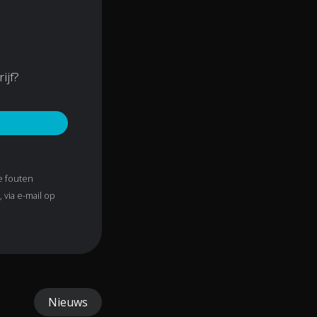
ijf?
je fouten
 via e-mail op
Nieuws