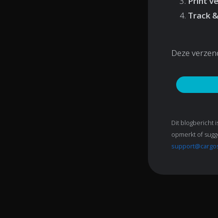
Print v
Track &
Deze verzend
Dit blogbericht i
opmerkt of sugge
support@cargo