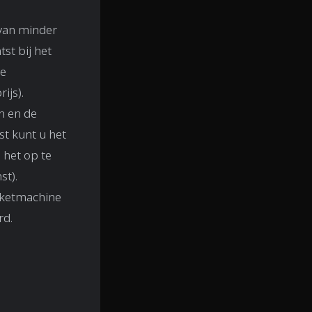
 van minder
st bij het
de
ijs).
n en de
st kunt u het
 het op te
st).
kketmachine
rd.