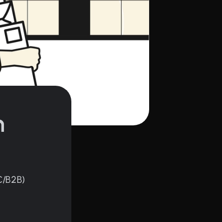
n
C/B2B)