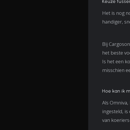
Keuze tusse
Het is nog n
handiger, sne
Bij Cargoson
het beste voo
Is het een k
misschien ee
Hoe kan ik 
Als Omniva, 
ingesteld, i
van koeriers-