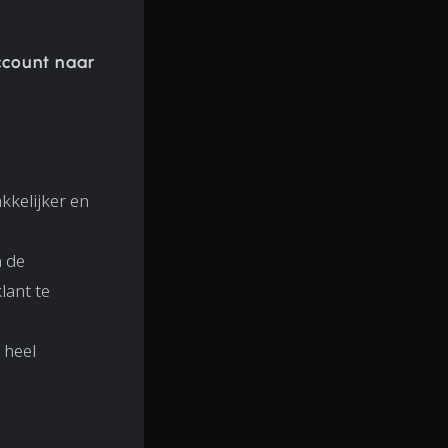
ccount naar
kkelijker en
m de
lant te
 heel