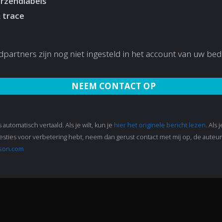
erzendlabels
 trace
partners zijn nog niet ingesteld in het account van uw bedr
NEEM CONTACT OP
s automatisch vertaald. Als je wilt, kun je
hier het originele bericht lezen
. Als 
sties voor verbetering hebt, neem dan gerust contact met mij op, de auteur,
son.com