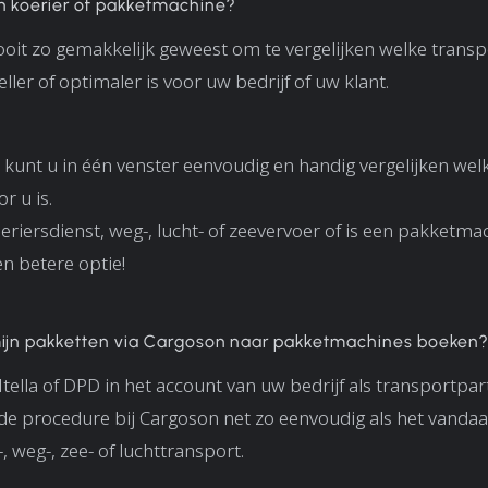
n koerier of pakketmachine?
ooit zo gemakkelijk geweest om te vergelijken welke trans
ller of optimaler is voor uw bedrijf of uw klant.
 kunt u in één venster eenvoudig en handig vergelijken wel
r u is.
oeriersdienst, weg-, lucht- of zeevervoer of is een pakketma
n betere optie!
mijn pakketten via Cargoson naar pakketmachines boeken
Itella of DPD in het account van uw bedrijf als transportpar
s de procedure bij Cargoson net zo eenvoudig als het vandaa
, weg-, zee- of luchttransport.