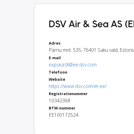
DSV Air & Sea AS (E
Adres
Pärnu mnt. 535
,
76401
Saku vald
,
Estoni
E-mail
expsea.tll@ee.dsv.com
Telefoon
Website
https://www.dsv.com/et-ee/
Registratienummer
10342368
BTW-nummer
EE100172524