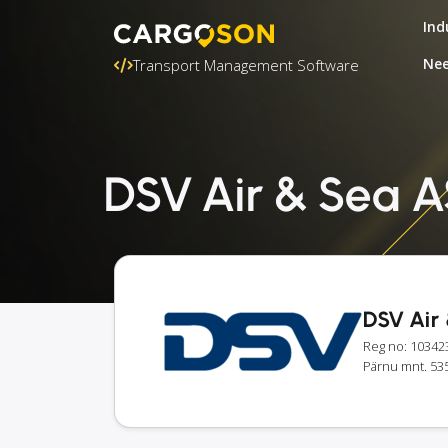
Ind
Nee
Transport Management Software
DSV Air & Sea AS
DSV Air
Reg no: 10342
Pärnu mnt. 535