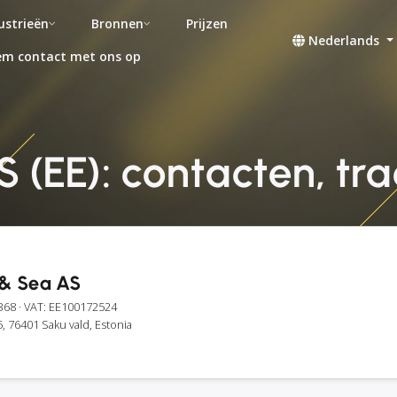
ustrieën
Bronnen
Prijzen
Nederlands
m contact met ons op
 (EE): contacten, tra
 & Sea AS
368
· VAT: EE100172524
, 76401 Saku vald, Estonia