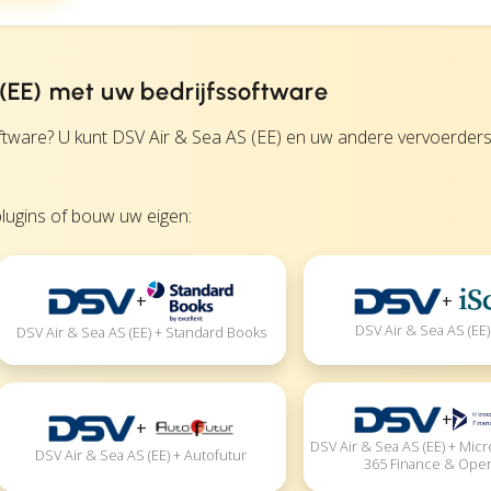
 (EE) met uw bedrijfssoftware
ware? U kunt DSV Air & Sea AS (EE) en uw andere vervoerders 
lugins of bouw uw eigen:
+
+
DSV Air & Sea AS (EE) 
DSV Air & Sea AS (EE) + Standard Books
+
+
DSV Air & Sea AS (EE) + Mic
DSV Air & Sea AS (EE) + Autofutur
365 Finance & Oper