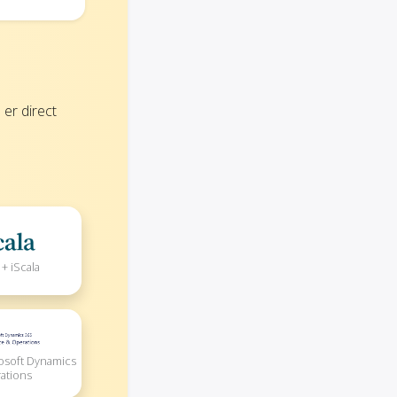
er direct
+ iScala
rosoft Dynamics
ations