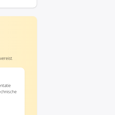
ereist.
ntatie
technische