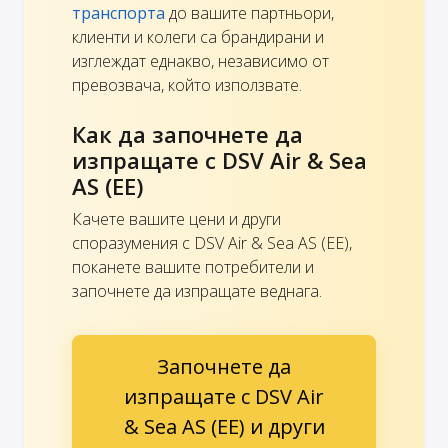
транспорта
до вашите партньори,
клиенти и колеги са брандирани и
изглеждат еднакво, независимо от
превозвача, който използвате.
Как да започнете да
изпращате с DSV Air & Sea
AS (EE)
Качете вашите цени и други
споразумения с DSV Air & Sea AS (EE),
поканете вашите потребители и
започнете да изпращате веднага.
Започнете да
изпращате с DSV Air
& Sea AS (EE) и други