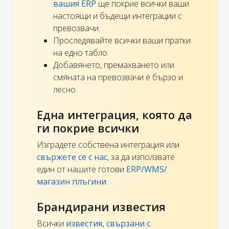
вашия ERP
ще покрие всички ваши
настоящи и бъдещи интеграции с
превозвачи.
Проследявайте всички ваши пратки
на едно табло.
Добавянето, премахването или
смяната на превозвачи е бързо и
лесно.
Една интеграция, която да
ги покрие всички
Изградете собствена интеграция или
свържете се с нас
, за да използвате
един от нашите готови
ERP/WMS/
магазин плъгини
.
Брандирани известия
Всички
известия, свързани с