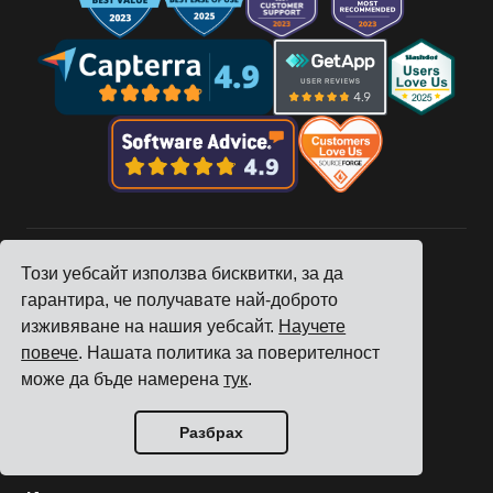
Този уебсайт използва бисквитки, за да
гарантира, че получавате най-доброто
Компания
изживяване на нашия уебсайт.
Научете
Проследяване
повече
. Нашата политика за поверителност
Цени
може да бъде намерена
тук
.
Истории на клиенти
Контакти
Разбрах
Станете партньор