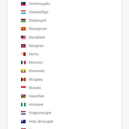
Лихтенщайн
Люксембург
Мавриций
Македония
Малайзия
Малдиви
Малта
Мексико
Мианмар
Молдова
Монако
Намибия
Нигерия
Нидерландия
Нова Зеландия