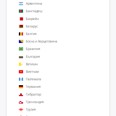
Аржентина
Бангладеш
Бахрейн
Беларус
Белгия
Босна и Херцеговина
Бразилия
България
Ватикан
Виетнам
Гватемала
Германия
Гибралтар
Гренландия
Грузия