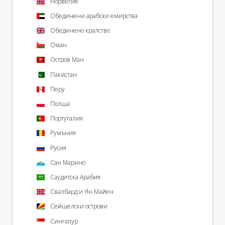
Норвегия
Обединени арабски емирства
Обединено кралство
Оман
Остров Ман
Пакистан
Перу
Полша
Португалия
Румъния
Русия
Сан Марино
Саудитска Арабия
Свалбард и Ян Майен
Сейшелски острови
Сингапур