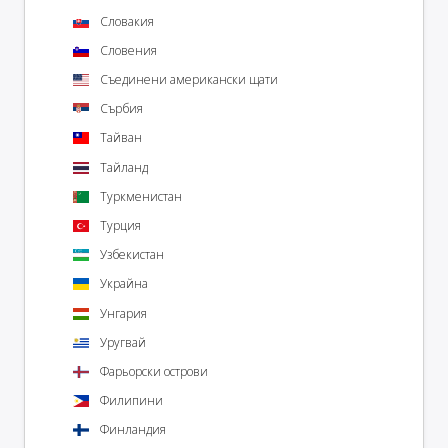
Словакия
Словения
Съединени американски щати
Сърбия
Тайван
Тайланд
Туркменистан
Турция
Узбекистан
Украйна
Унгария
Уругвай
Фарьорски острови
Филипини
Финландия