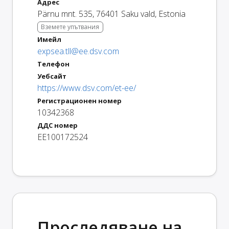
Адрес
Pärnu mnt. 535
,
76401
Saku vald
,
Estonia
Вземете упътвания
Имейл
expsea.tll@ee.dsv.com
Телефон
Уебсайт
https://www.dsv.com/et-ee/
Регистрационен номер
10342368
ДДС номер
EE100172524
Проследяване на