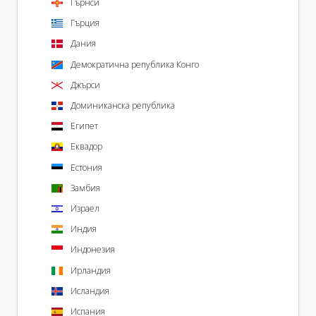
Гърнси
Гърция
Дания
Демократична република Конго
Джърси
Доминиканска република
Египет
Еквадор
Естония
Замбия
Израел
Индия
Индонезия
Ирландия
Исландия
Испания