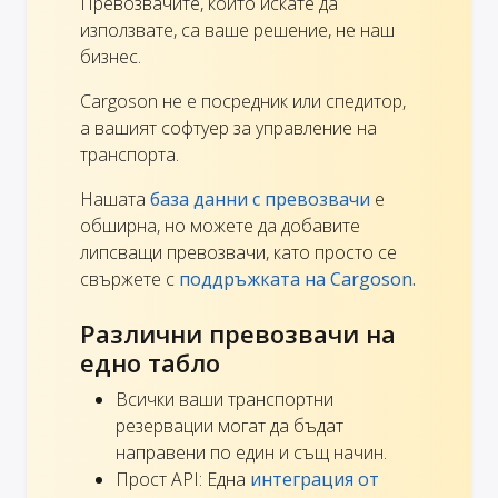
Превозвачите, които искате да
използвате, са ваше решение, не наш
бизнес.
Cargoson не е посредник или спедитор,
а вашият софтуер за управление на
транспорта.
Нашата
база данни с превозвачи
е
обширна, но можете да добавите
липсващи превозвачи, като просто се
свържете с
поддръжката на Cargoson.
Различни превозвачи на
едно табло
Всички ваши транспортни
резервации могат да бъдат
направени по един и същ начин.
Прост API: Една
интеграция от