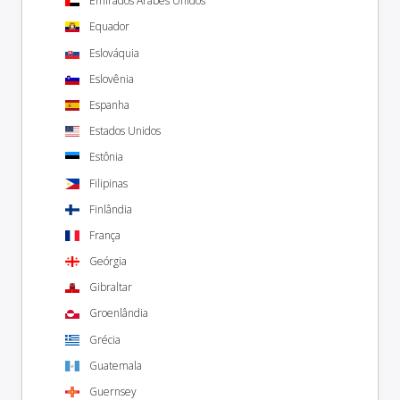
Emirados Árabes Unidos
Equador
Eslováquia
Eslovênia
Espanha
Estados Unidos
Estônia
Filipinas
Finlândia
França
Geórgia
Gibraltar
Groenlândia
Grécia
Guatemala
Guernsey