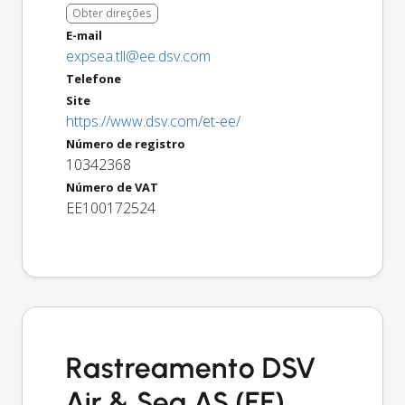
Obter direções
E-mail
expsea.tll@ee.dsv.com
Telefone
Site
https://www.dsv.com/et-ee/
Número de registro
10342368
Número de VAT
EE100172524
Rastreamento DSV
Air & Sea AS (EE)