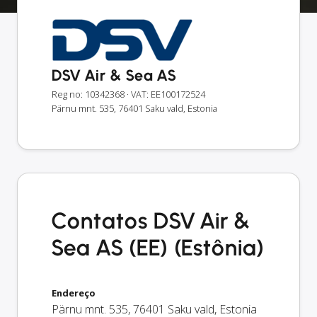
DSV Air & Sea AS
Reg no: 10342368
· VAT: EE100172524
Pärnu mnt. 535, 76401 Saku vald, Estonia
Contatos DSV Air &
Sea AS (EE) (Estônia)
Endereço
Pärnu mnt. 535
,
76401
Saku vald
,
Estonia