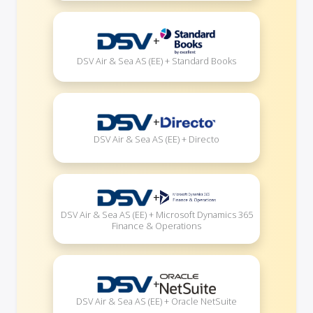
+
DSV Air & Sea AS (EE) + Standard Books
+
DSV Air & Sea AS (EE) + Directo
+
DSV Air & Sea AS (EE) + Microsoft Dynamics 365
Finance & Operations
+
DSV Air & Sea AS (EE) + Oracle NetSuite