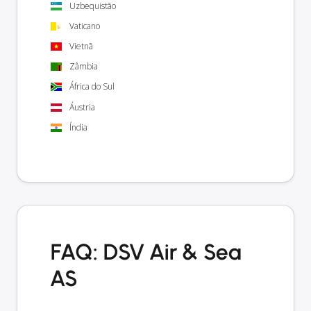
Uzbequistão
Vaticano
Vietnã
Zâmbia
África do Sul
Áustria
Índia
FAQ: DSV Air & Sea
AS