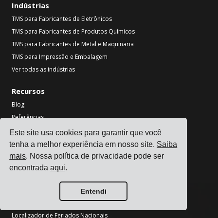
Indústrias
TMS para Fabricantes de Eletrônicos
TMS para Fabricantes de Produtos Químicos
TMS para Fabricantes de Metal e Maquinaria
TMS para Impressão e Embalagem
Ver todas as indústrias
Recursos
Blog
Referências
Integrações de Transportadoras
Este site usa cookies para garantir que você
Integrações ERP
tenha a melhor experiência em nosso site.
Saiba
Parceiros
mais
. Nossa política de privacidade pode ser
encontrada
aqui
.
Informação para transportadoras
Ferramentas
Entendi
Calculadora de CO2 de Transporte
Localizador de Feriados Nacionais