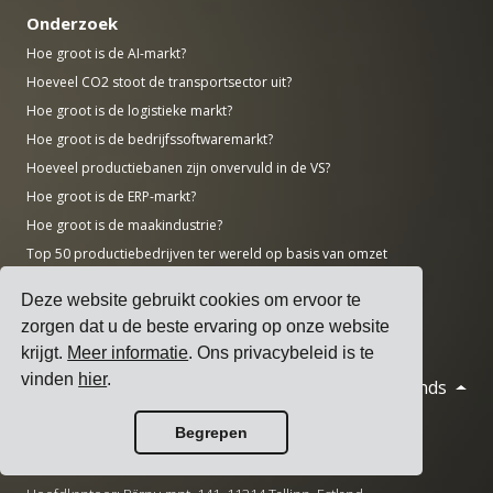
Onderzoek
Hoe groot is de AI-markt?
Hoeveel CO2 stoot de transportsector uit?
Hoe groot is de logistieke markt?
Hoe groot is de bedrijfssoftwaremarkt?
Hoeveel productiebanen zijn onvervuld in de VS?
Hoe groot is de ERP-markt?
Hoe groot is de maakindustrie?
Top 50 productiebedrijven ter wereld op basis van omzet
AWS vs Azure vs Google: marktaandeel cloud (2025)
Deze website gebruikt cookies om ervoor te
Aantal datacenters per land (november 2025)
zorgen dat u de beste ervaring op onze website
krijgt.
Meer informatie
. Ons privacybeleid is te
vinden
hier
.
Nederlands
© 2026 Cargoson.com
Geregistreerd als Cargoson OÜ in Estland.
Begrepen
Reg Nr: 14545832. BTW: EE102137680.