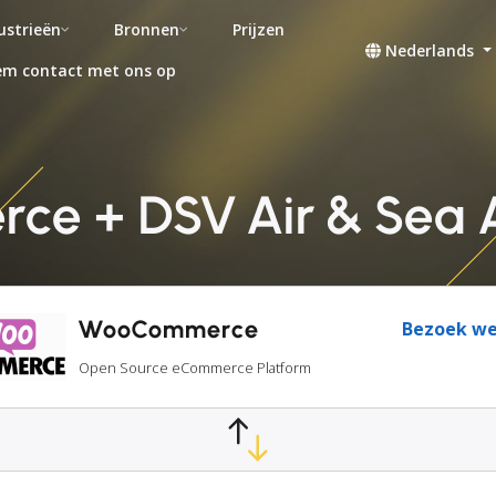
ustrieën
Bronnen
Prijzen
Nederlands
m contact met ons op
 + DSV Air & Sea A
WooCommerce
Bezoek we
Open Source eCommerce Platform