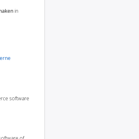
 maken
in
terne
erce software
software of