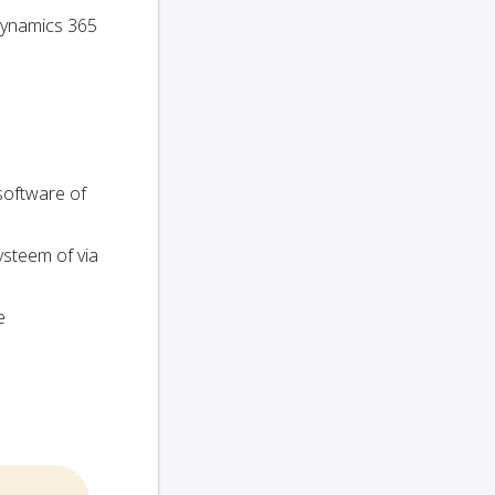
 Dynamics 365
software of
ysteem of via
e