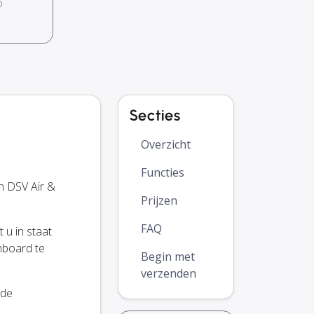
o
Secties
Overzicht
Functies
n DSV Air &
Prijzen
FAQ
 u in staat
hboard te
Begin met
verzenden
 de