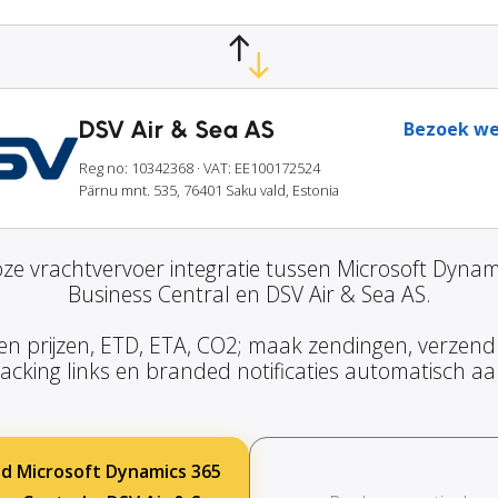
DSV Air & Sea AS
Bezoek we
Reg no: 10342368
· VAT: EE100172524
Pärnu mnt. 535, 76401 Saku vald, Estonia
ze vrachtvervoer integratie tussen Microsoft Dynam
Business Central en DSV Air & Sea AS.
en prijzen, ETD, ETA, CO2; maak zendingen, verzendl
racking links en branded notificaties automatisch aa
d Microsoft Dynamics 365