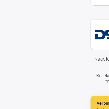
Naadlo
Berek
t
Verbin