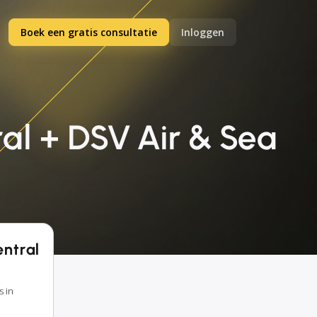
Boek een gratis consultatie
Inloggen
al + DSV Air & Sea
entral
s in