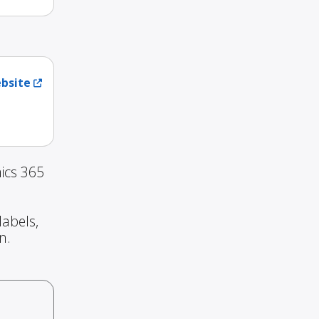
bsite
ics 365
abels,
n.