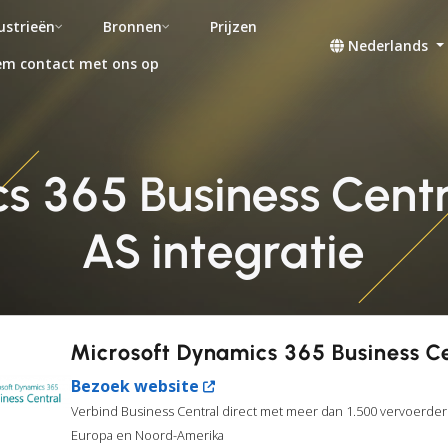
ustrieën
Bronnen
Prijzen
Nederlands
m contact met ons op
s 365 Business Centr
AS integratie
Microsoft Dynamics 365 Business C
Bezoek website
Verbind Business Central direct met meer dan 1.500 vervoerder
Europa en Noord-Amerika