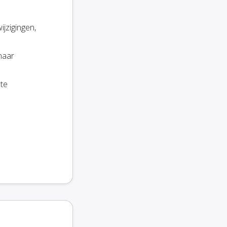
ijzigingen,
naar
ate