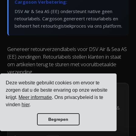
Cargoson Verbetering:
DSV Air & Sea AS (EE) ondersteunt native geen
retourlabels. Cargoson genereert retourlabels en
beheert het retourlogistiekproces via ons platform.
Genereer retourverzendlabels voor DSV Air & Sea AS
(EE) zendingen. Retourlabels stellen klanten in staat
om artikelen terug te sturen met vooruitbetaalde
verzending.
Deze website gebruikt cookies om ervoor te
zorgen dat u de beste ervaring op onze website
POST
/bookings/{reference}/return_labels
krijgt.
Meer informatie
. Ons privacybeleid is te
vinden
hier
.
Creëer een retourlabel voor een bestaande DSV Air &
Sea AS (EE) zending.
Begrepen
Request Parameters