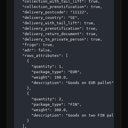
  "collection_with_tail_lift": true,

  "collection_prenotification": true,

  "delivery_postcode": "11122",

  "delivery_country": "SE",

  "delivery_with_tail_lift": true,

  "delivery_prenotification": true,

  "delivery_return_document": true,

  "delivery_to_private_person": true,

  "frigo": true,

  "adr": false,

  "rows_attributes": [

    {

      "quantity": 1,

      "package_type": "EUR",

      "weight": 100.0,

      "description": "Goods on EUR pallet"

    },

    {

      "quantity": 2,

      "package_type": "FIN",

      "weight": 300.0,

      "description": "Goods on two FIN pallets"

    }

  ],
