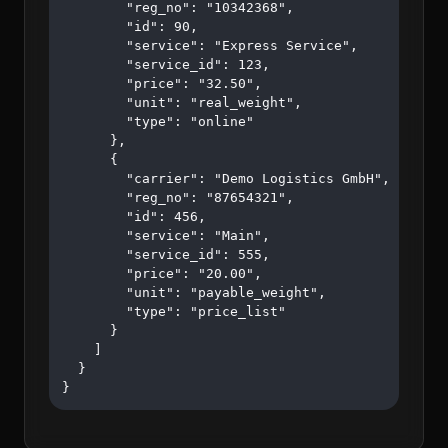
        "reg_no": "10342368",

        "id": 90,

        "service": "Express Service",

        "service_id": 123,

        "price": "32.50",

        "unit": "real_weight",

        "type": "online"

      },

      {

        "carrier": "Demo Logistics GmbH",

        "reg_no": "87654321",

        "id": 456,

        "service": "Main",

        "service_id": 555,

        "price": "20.00",

        "unit": "payable_weight",

        "type": "price_list"

      }

    ]

  }

}