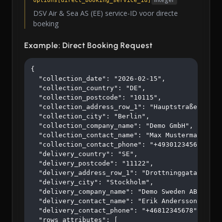
DSV Air & Sea AS (EE) service-ID voor directe
boeking
Example: Direct Booking Request
{

  "collection_date": "2026-02-15",

  "collection_country": "DE",

  "collection_postcode": "10115",

  "collection_address_row_1": "Hauptstraße 123",

  "collection_city": "Berlin",

  "collection_company_name": "Demo GmbH",

  "collection_contact_name": "Max Mustermann",

  "collection_contact_phone": "+4930123456",

  "delivery_country": "SE",

  "delivery_postcode": "11122",

  "delivery_address_row_1": "Drottninggatan 45",

  "delivery_city": "Stockholm",

  "delivery_company_name": "Demo Sweden AB",

  "delivery_contact_name": "Erik Andersson",

  "delivery_contact_phone": "+46812345678",

  "rows_attributes": [
