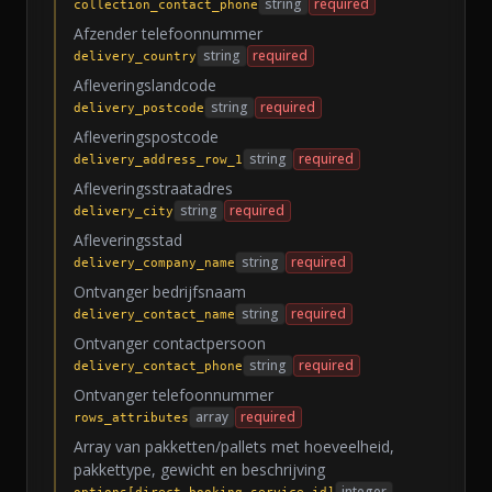
string
required
collection_contact_phone
Afzender telefoonnummer
string
required
delivery_country
Afleveringslandcode
string
required
delivery_postcode
Afleveringspostcode
string
required
delivery_address_row_1
Afleveringsstraatadres
string
required
delivery_city
Afleveringsstad
string
required
delivery_company_name
Ontvanger bedrijfsnaam
string
required
delivery_contact_name
Ontvanger contactpersoon
string
required
delivery_contact_phone
Ontvanger telefoonnummer
array
required
rows_attributes
Array van pakketten/pallets met hoeveelheid,
pakkettype, gewicht en beschrijving
integer
options[direct_booking_service_id]