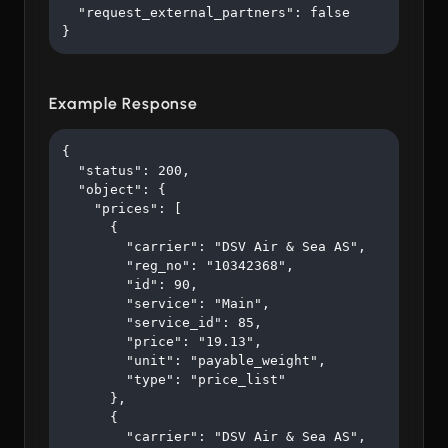
  "request_external_partners": false

}
Example Response
{

  "status": 200,

  "object": {

    "prices": [

      {

        "carrier": "DSV Air & Sea AS",

        "reg_no": "10342368",

        "id": 90,

        "service": "Main",

        "service_id": 85,

        "price": "19.13",

        "unit": "payable_weight",

        "type": "price_list"

      },

      {

        "carrier": "DSV Air & Sea AS",
