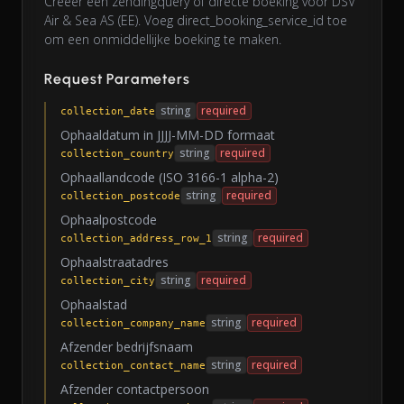
Creëer een zendingquery of directe boeking voor DSV
Air & Sea AS (EE). Voeg direct_booking_service_id toe
om een onmiddellijke boeking te maken.
Request Parameters
string
required
collection_date
Ophaaldatum in JJJJ-MM-DD formaat
string
required
collection_country
Ophaallandcode (ISO 3166-1 alpha-2)
string
required
collection_postcode
Ophaalpostcode
string
required
collection_address_row_1
Ophaalstraatadres
string
required
collection_city
Ophaalstad
string
required
collection_company_name
Afzender bedrijfsnaam
string
required
collection_contact_name
Afzender contactpersoon