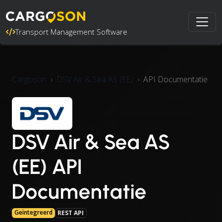
Transport Management Software
Cargoson
DSV Air & Sea AS (EE)
API Documentatie
DSV Air & Sea AS
(EE) API
Documentatie
Geïntegreerd
REST API