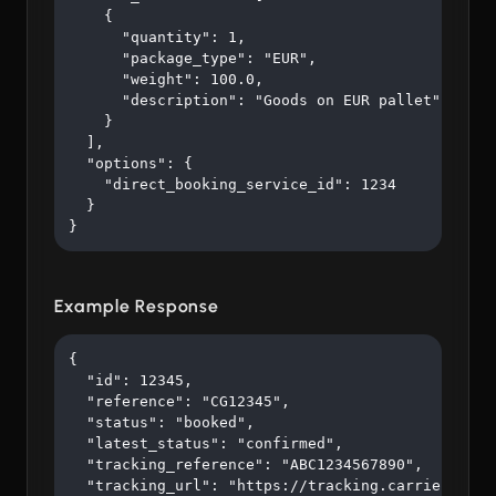
    {

      "quantity": 1,

      "package_type": "EUR",

      "weight": 100.0,

      "description": "Goods on EUR pallet"

    }

  ],

  "options": {

    "direct_booking_service_id": 1234

  }

}
Example Response
{

  "id": 12345,

  "reference": "CG12345",

  "status": "booked",

  "latest_status": "confirmed",

  "tracking_reference": "ABC1234567890",

  "tracking_url": "https://tracking.carrier.com/A