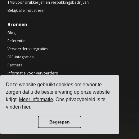
TMS voor drukkerijen en verpakkingsbedrijven
Bekijk alle industrieën
Bronnen
Blog
Referenties
Vervoerdersintegraties
ERP-integraties
Partners
Informatie voor vervoerders
Deze website gebruikt cookies om ervoor te
Tools
zorgen dat u de beste ervaring op onze website
Transport CO2-calculator
krijgt.
Meer informatie
. Ons privacybeleid is te
Nationale feestdagen zoeker
vinden
hier
.
Incoterms-calculator
Verzendlabel generator
Begrepen
Vrachtdoorlooptijd calculator