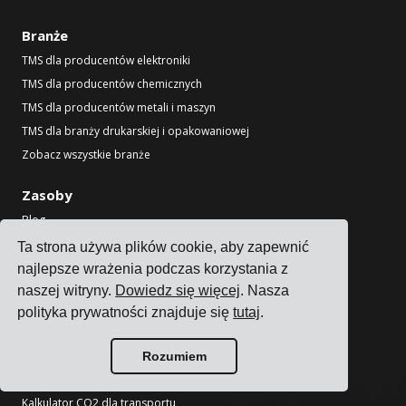
Branże
TMS dla producentów elektroniki
TMS dla producentów chemicznych
TMS dla producentów metali i maszyn
TMS dla branży drukarskiej i opakowaniowej
Zobacz wszystkie branże
Zasoby
Blog
Referencje
Ta strona używa plików cookie, aby zapewnić
Integracje przewoźników
najlepsze wrażenia podczas korzystania z
naszej witryny.
Dowiedz się więcej
. Nasza
Integracje ERP
polityka prywatności znajduje się
tutaj
.
Partnerzy
Informacje dla przewoźników
Rozumiem
Narzędzia
Kalkulator CO2 dla transportu