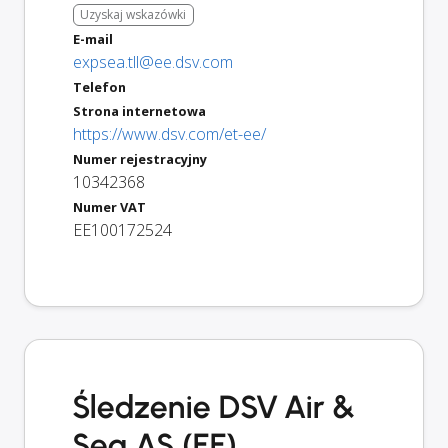
Uzyskaj wskazówki
E-mail
expsea.tll@ee.dsv.com
Telefon
Strona internetowa
https://www.dsv.com/et-ee/
Numer rejestracyjny
10342368
Numer VAT
EE100172524
Śledzenie DSV Air &
Sea AS (EE)