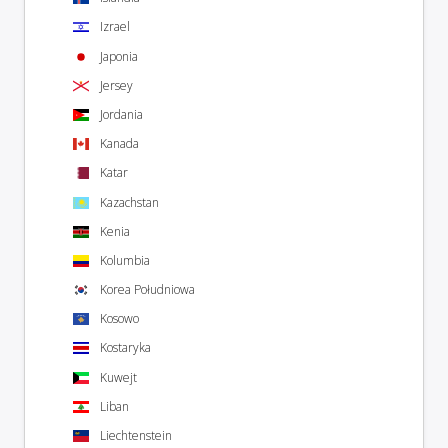
Izrael
Japonia
Jersey
Jordania
Kanada
Katar
Kazachstan
Kenia
Kolumbia
Korea Południowa
Kosowo
Kostaryka
Kuwejt
Liban
Liechtenstein