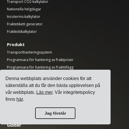
Transport CO2-kalkylator
Nationella helgdagar
Incoterms-kalkylator
Fraktetikett-generator
Frakttidskalkylator
Produkt
Transporthanteringssystem
Programvara för hantering av fraktpriser
Programvara för hantering av frakttillägg
Programvara för transportörsintegration
Denna webbplats använder cookies för att
Programvara för frakthantering
säkerställa att du får den bästa upplevelsen på
Programvara för flera transportörer
vår webbplats.
Läs mer
. Vår integritetspolicy
API för frakt med flera transportörer
finns
här
.
Programvara för lastkajs-schemaläggning
Programvara för logistikavdelningar
Jag förstår
Guider