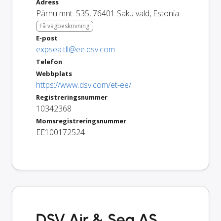
Adress
Pärnu mnt. 535
,
76401
Saku vald
,
Estonia
Få vägbeskrivning
E-post
expsea.tll@ee.dsv.com
Telefon
Webbplats
https://www.dsv.com/et-ee/
Registreringsnummer
10342368
Momsregistreringsnummer
EE100172524
DSV Air & Sea AS