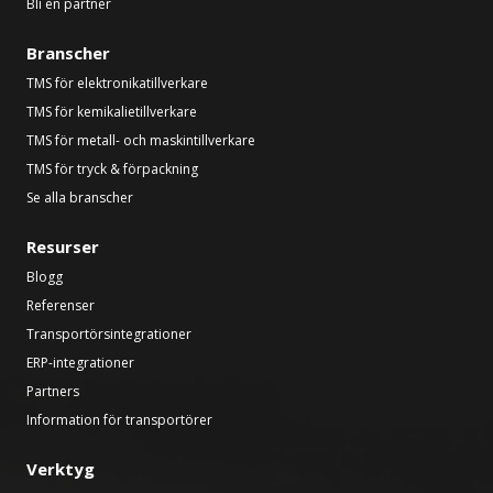
Bli en partner
Branscher
TMS för elektronikatillverkare
TMS för kemikalietillverkare
TMS för metall- och maskintillverkare
TMS för tryck & förpackning
Se alla branscher
Resurser
Blogg
Referenser
Transportörsintegrationer
ERP-integrationer
Partners
Information för transportörer
Verktyg