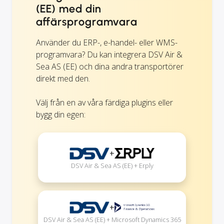
(EE) med din
affärsprogramvara
Använder du ERP-, e-handel- eller WMS-
programvara? Du kan integrera DSV Air &
Sea AS (EE) och dina andra transportörer
direkt med den.
Välj från en av våra färdiga plugins eller
bygg din egen:
+
DSV Air & Sea AS (EE) + Erply
+
DSV Air & Sea AS (EE) + Microsoft Dynamics 365