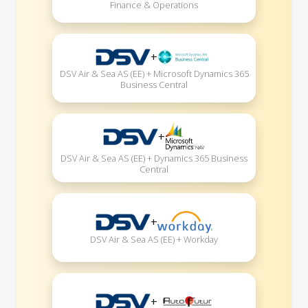
Finance & Operations
+
DSV Air & Sea AS (EE) + Microsoft Dynamics 365
Business Central
+
DSV Air & Sea AS (EE) + Dynamics 365 Business
Central
+
DSV Air & Sea AS (EE) + Workday
+