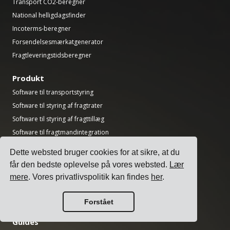
Transport CO2-beregner
National helligdagsfinder
Incoterms-beregner
Forsendelsesmærkatgenerator
Fragtleveringstidsberegner
Produkt
Software til transportstyring
Software til styring af fragtrater
Software til styring af fragttillæg
Software til fragtmandintegration
Software til fragtstyring
Dette websted bruger cookies for at sikre, at du
Software til forsendelse med flere fragtmænd
får den bedste oplevelse på vores websted.
Lær
Multi-fragtmand forsendelse API
mere
. Vores privatlivspolitik kan findes
her
.
Software til planlægning af læsseramper
Software til logistikafdelinger
Forstået
Guides