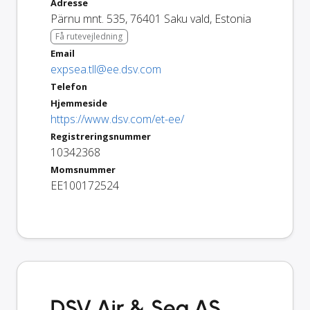
Adresse
Pärnu mnt. 535
,
76401
Saku vald
,
Estonia
Få rutevejledning
Email
expsea.tll@ee.dsv.com
Telefon
Hjemmeside
https://www.dsv.com/et-ee/
Registreringsnummer
10342368
Momsnummer
EE100172524
DSV Air & Sea AS