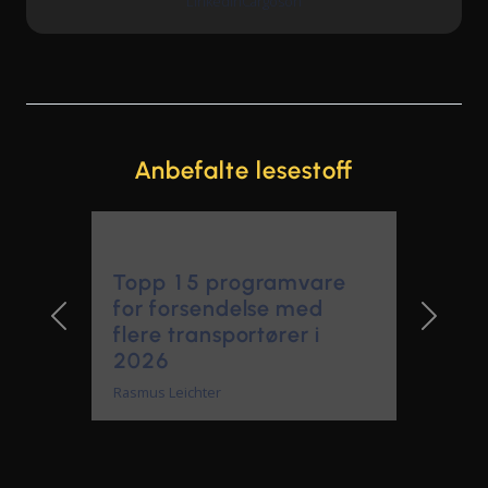
LinkedIn
Cargoson
Anbefalte lesestoff
Topp 15 programvare
for forsendelse med
flere transportører i
Previous Slide
Next Sl
2026
Rasmus Leichter