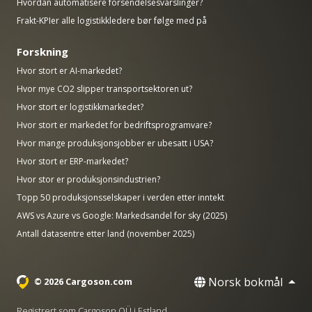
Hvordan automatisere forsendelsesvarslinger?
Frakt-KPIer alle logistikkledere bør følge med på
Forskning
Hvor stort er AI-markedet?
Hvor mye CO2 slipper transportsektoren ut?
Hvor stort er logistikkmarkedet?
Hvor stort er markedet for bedriftsprogramvare?
Hvor mange produksjonsjobber er ubesatt i USA?
Hvor stort er ERP-markedet?
Hvor stor er produksjonsindustrien?
Topp 50 produksjonsselskaper i verden etter inntekt
AWS vs Azure vs Google: Markedsandel for sky (2025)
Antall datasentre etter land (november 2025)
Norsk bokmål
© 2026 Cargoson.com
Registrert som Cargoson OÜ i Estland.