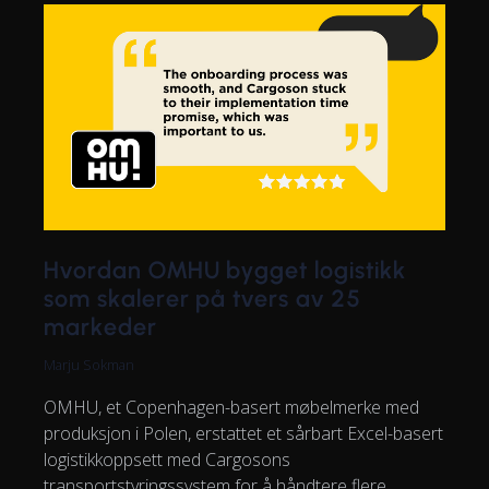
Hvordan OMHU bygget logistikk
som skalerer på tvers av 25
markeder
Marju Sokman
OMHU, et Copenhagen-basert møbelmerke med
produksjon i Polen, erstattet et sårbart Excel-basert
logistikkoppsett med Cargosons
transportstyringssystem for å håndtere flere