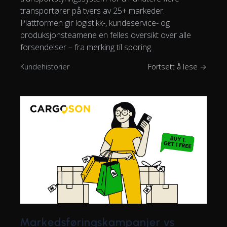
transportører på tvers av 25+ markeder.
Plattformen gir logistikk-, kundeservice- og
produksjonsteamene en felles oversikt over alle
forsendelser – fra merking til sporing.
Kundehistorier
Fortsett å lese →
Markedsføringskampanjer vs