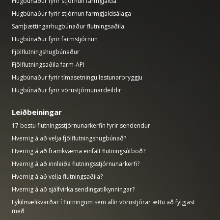
Hugbúnaður fyrir stjórnun farmgjalda
Hugbúnaður fyrir stjórnun farmgjaldsálaga
Samþættingarhugbúnaður flutningsaðila
Hugbúnaður fyrir farmstjórnun
Fjölflutningshugbúnaður
Fjölflutningsaðila farm-API
Hugbúnaður fyrir tímasetningu lestunarbryggju
Hugbúnaður fyrir vörustjórnunardeildir
Leiðbeiningar
17 bestu flutningsstjórnunarkerfin fyrir sendendur
Hvernig á að velja fjölflutningshugbúnað?
Hvernig á að framkvæma einfalt flutningsútboð?
Hvernig á að innleiða flutningsstjórnunarkerfi?
Hvernig á að velja flutningsaðila?
Hvernig á að sjálfvirka sendingatilkynningar?
Lykilmælikvarðar í flutningum sem allir vörustjórar ættu að fylgjast
með