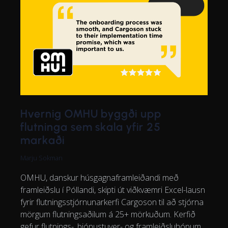
Hvernig OMHU byggði upp
flutninga sem skala yfir 25
markaði
Marju Sokman
OMHU, danskur húsgagnaframleiðandi með
framleiðslu í Póllandi, skipti út viðkvæmri Excel-lausn
fyrir flutningsstjórnunarkerfi Cargoson til að stjórna
mörgum flutningsaðilum á 25+ mörkuðum. Kerfið
gefur flutnings-, þjónustuver- og framleiðsluhópum