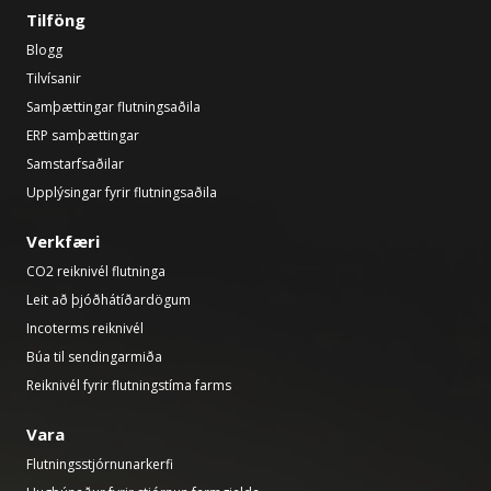
Tilföng
Blogg
Tilvísanir
Samþættingar flutningsaðila
ERP samþættingar
Samstarfsaðilar
Upplýsingar fyrir flutningsaðila
Verkfæri
CO2 reiknivél flutninga
Leit að þjóðhátíðardögum
Incoterms reiknivél
Búa til sendingarmiða
Reiknivél fyrir flutningstíma farms
Vara
Flutningsstjórnunarkerfi