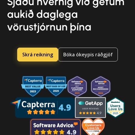
Sjáðu hvernig við getum
aukið daglega
vörustjórnun þína
Skrá reikning
Bóka ókeypis ráðgjöf