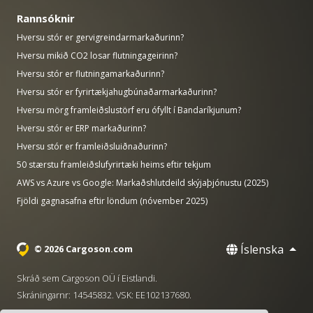
Rannsóknir
Hversu stór er gervigreindarmarkaðurinn?
Hversu mikið CO2 losar flutningageirinn?
Hversu stór er flutningamarkaðurinn?
Hversu stór er fyrirtækjahugbúnaðarmarkaðurinn?
Hversu mörg framleiðslustörf eru ófyllt í Bandaríkjunum?
Hversu stór er ERP markaðurinn?
Hversu stór er framleiðsluiðnaðurinn?
50 stærstu framleiðslufyrirtæki heims eftir tekjum
AWS vs Azure vs Google: Markaðshlutdeild skýjaþjónustu (2025)
Fjöldi gagnasafna eftir löndum (nóvember 2025)
Íslenska
© 2026 Cargoson.com
Skráð sem Cargoson OÜ í Eistlandi.
Skráningarnr: 14545832. VSK: EE102137680.