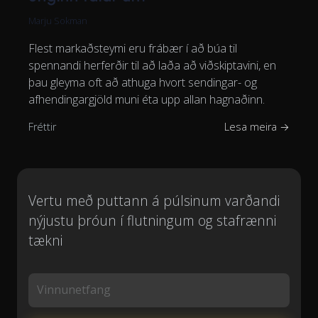
Marju Sokman
Flest markaðsteymi eru frábær í að búa til
spennandi herferðir til að laða að viðskiptavini, en
þau gleyma oft að athuga hvort sendingar- og
afhendingargjöld muni éta upp allan hagnaðinn.
Fréttir
Lesa meira →
Vertu með puttann á púlsinum varðandi
nýjustu þróun í flutningum og stafrænni
tækni
Vinnunetfang