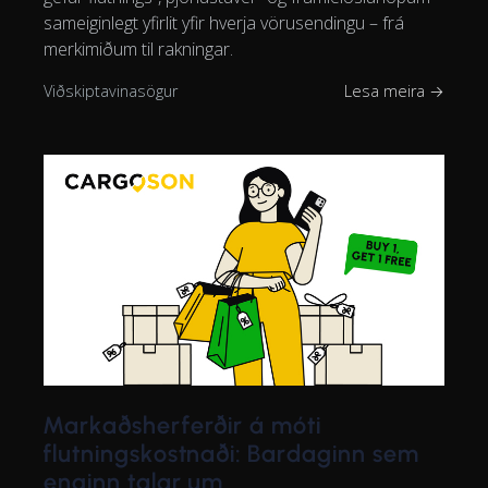
sameiginlegt yfirlit yfir hverja vörusendingu – frá
merkimiðum til rakningar.
Viðskiptavinasögur
Lesa meira →
Markaðsherferðir á móti
flutningskostnaði: Bardaginn sem
enginn talar um