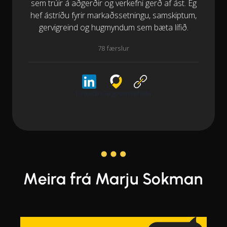
sem trúir á aðgerðir og verkefni gerð af ást. Ég
hef ástríðu fyrir markaðssetningu, samskiptum,
gervigreind og hugmyndum sem bæta lífið.
78 færslur
LinkedIn
Cargoson
Vefsíða
Meira frá Marju Sokman