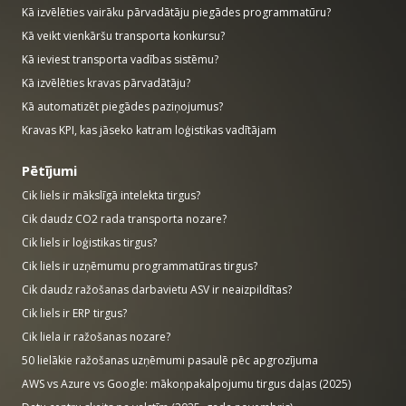
Kā izvēlēties vairāku pārvadātāju piegādes programmatūru?
Kā veikt vienkāršu transporta konkursu?
Kā ieviest transporta vadības sistēmu?
Kā izvēlēties kravas pārvadātāju?
Kā automatizēt piegādes paziņojumus?
Kravas KPI, kas jāseko katram loģistikas vadītājam
Pētījumi
Cik liels ir mākslīgā intelekta tirgus?
Cik daudz CO2 rada transporta nozare?
Cik liels ir loģistikas tirgus?
Cik liels ir uzņēmumu programmatūras tirgus?
Cik daudz ražošanas darbavietu ASV ir neaizpildītas?
Cik liels ir ERP tirgus?
Cik liela ir ražošanas nozare?
50 lielākie ražošanas uzņēmumi pasaulē pēc apgrozījuma
AWS vs Azure vs Google: mākoņpakalpojumu tirgus daļas (2025)