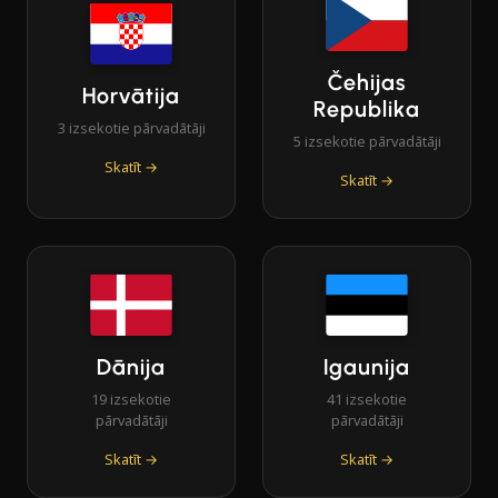
Čehijas
Horvātija
Republika
3 izsekotie pārvadātāji
5 izsekotie pārvadātāji
Skatīt →
Skatīt →
Dānija
Igaunija
19 izsekotie
41 izsekotie
pārvadātāji
pārvadātāji
Skatīt →
Skatīt →