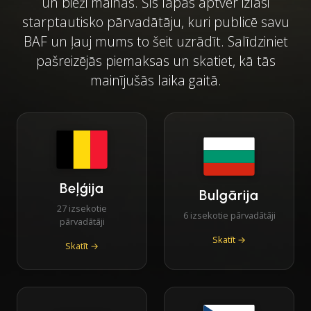
un bieži mainās. Šīs lapas aptver izlasi
starptautisko pārvadātāju, kuri publicē savu
BAF un ļauj mums to šeit uzrādīt. Salīdziniet
pašreizējās piemaksas un skatiet, kā tās
mainījušās laika gaitā.
Beļģija
Bulgārija
27 izsekotie
6 izsekotie pārvadātāji
pārvadātāji
Skatīt →
Skatīt →