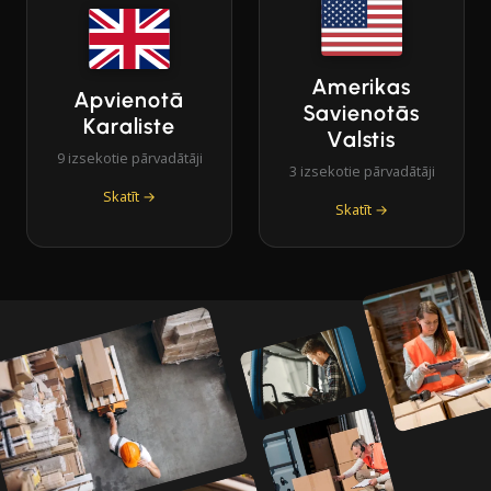
Amerikas
Apvienotā
Savienotās
Karaliste
Valstis
9 izsekotie pārvadātāji
3 izsekotie pārvadātāji
Skatīt →
Skatīt →