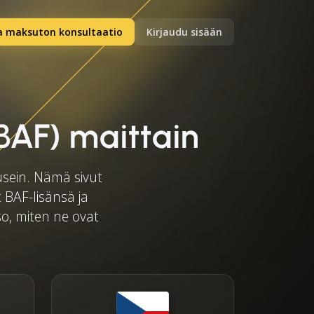
a maksuton konsultaatio
Kirjaudu sisään
(BAF) maittain
 usein. Nämä sivut
t BAF-lisänsä ja
tso, miten ne ovat