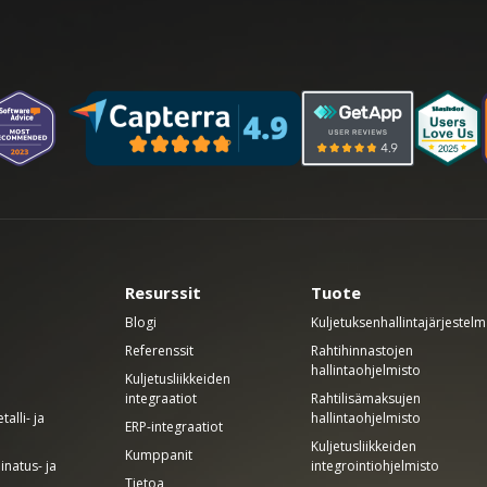
Resurssit
Tuote
Blogi
Kuljetuksenhallintajärjestel
Referenssit
Rahtihinnastojen
hallintaohjelmisto
Kuljetusliikkeiden
integraatiot
Rahtilisämaksujen
alli- ja
hallintaohjelmisto
ERP-integraatiot
Kuljetusliikkeiden
Kumppanit
inatus- ja
integrointiohjelmisto
Tietoa