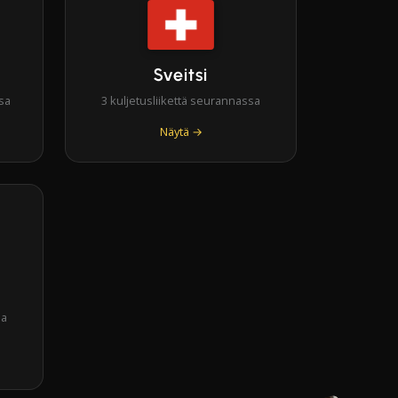
Sveitsi
sa
3 kuljetusliikettä seurannassa
Näytä →
sa