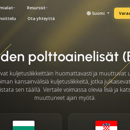
mialat
Resurssit
Suomi
Vara
noittelu
Ota yhteyttä
eiden polttoainelisät 
evat kuljetusliikkeittäin huomattavasti ja muuttuvat
iman kansainvälisiä kuljetusliikkeitä, jotka julkaiseva
istata sen täällä. Vertaile voimassa olevia lisiä ja ka
muuttuneet ajan myötä.