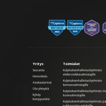
Yritys
Toimialat
Seuranta
Kuljetuksenhallintaohjelmisto
elektroniikkavalmistajille
Hinnoittelu
Kuljetuksenhallintaohjelmisto
Asiakastarinat
kemianvalmistajille
Ota yhteyttä
Kuljetuksenhallintaohjelmisto met
Ryhdy
konevalmistajille
kumppaniksi
Kuljetuksenhallintaohjelmisto pa
pakkausalan yrityksille