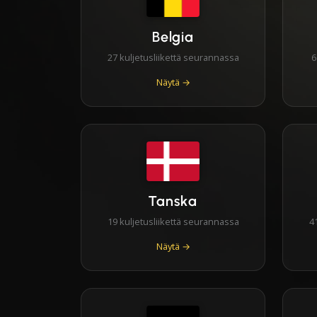
Belgia
27 kuljetusliikettä seurannassa
6
Näytä →
Tanska
19 kuljetusliikettä seurannassa
4
Näytä →