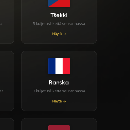
Tšekki
sa
5 kuljetusliikettä seurannassa
Näytä →
Ranska
sa
7 kuljetusliikettä seurannassa
Näytä →