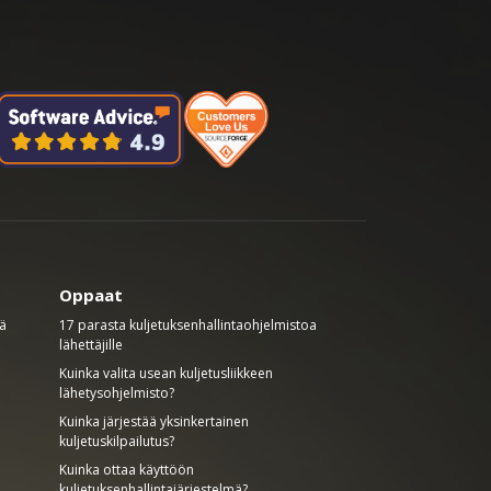
Oppaat
mä
17 parasta kuljetuksenhallintaohjelmistoa
lähettäjille
Kuinka valita usean kuljetusliikkeen
lähetysohjelmisto?
Kuinka järjestää yksinkertainen
kuljetuskilpailutus?
Kuinka ottaa käyttöön
kuljetuksenhallintajärjestelmä?