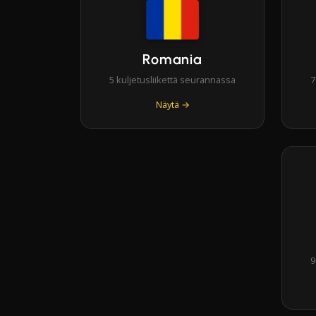
Romania
5 kuljetusliikettä seurannassa
7
Näytä →
9