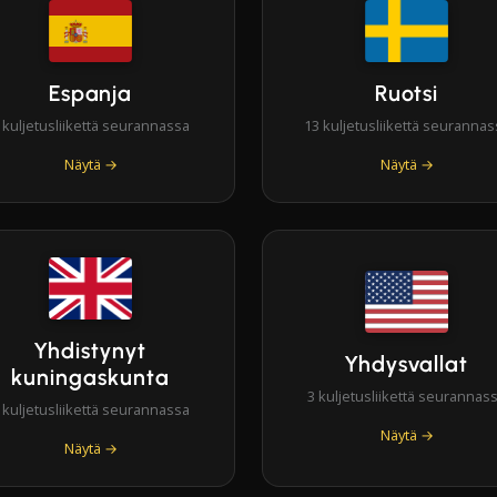
Espanja
Ruotsi
 kuljetusliikettä seurannassa
13 kuljetusliikettä seurannas
Näytä →
Näytä →
Yhdistynyt
Yhdysvallat
kuningaskunta
3 kuljetusliikettä seurannas
 kuljetusliikettä seurannassa
Näytä →
Näytä →