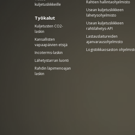
Rahtien hallintaohjelmisto
kuljetusliikkeille
Usean kuljetusliikkeen
lähetysohjelmisto
Työkalut
Usean kuljetusliikkeen
Kuljetusten CO2-
rahtilähetys-API
laskin
Lastauslaitureiden
Kansallisten
ajanvarausohjelmisto
vapaapäivien etsijä
Logistiikkaosaston ohjelmis
Incoterms-laskin
Lähetystarran luonti
Rahdin läpimenoajan
laskin