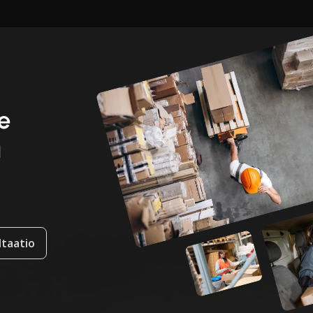
e
ä
taatio