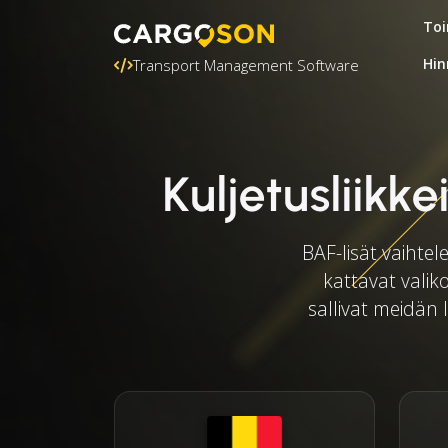
Toi
Hin
Transport Management Software
Kuljetusliikk
BAF-lisät vaihtel
kattavat valiko
sallivat meidän l