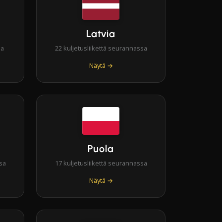
Latvia
sa
22 kuljetusliikettä seurannassa
Näytä →
Puola
sa
17 kuljetusliikettä seurannassa
Näytä →