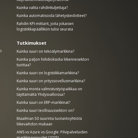
Kuinka valita rahdinkuljettaja?
Kuinka automatisoida lähetystiedotteet?
Rahdin KPI-mittarit, joita jokaisen
logistiikkapäällikön tulisi seurata
Tutkimukset
to
Kuinka suuri on tekoälymarkkina?
Kuinka paljon hiilidioksidia liikennesektori
tuottaa?
Kuinka suuri on logistiikkamarkkina?
Kuinka suuri on yrityssovellusmarkkina?
Kuinka monta valmistustyöpaikkaa on
täyttämättä Yhdysvalloissa?
Kuinka suuri on ERP-markkinat?
Kuinka suuri teollisuussektori on?
Maailman 50 suurinta tuotantoyhtiötä
liikevaihdon mukaan
AWS vs Azure vs Google: Pilvipalveluiden
markkinaosuudet (2025)