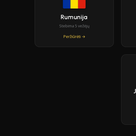
Rumunija
Stebima 5 vežėjų
Peržiūrėti →