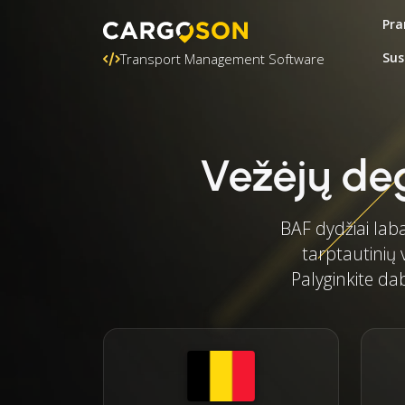
Pra
Sus
Transport Management Software
Vežėjų deg
BAF dydžiai laba
tarptautinių 
Palyginkite dab