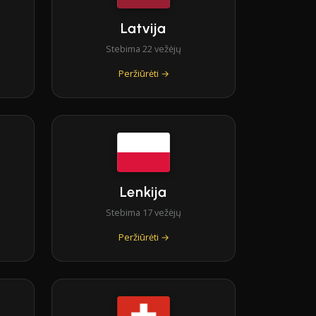
Latvija
Stebima 22 vežėjų
Peržiūrėti →
Lenkija
Stebima 17 vežėjų
Peržiūrėti →