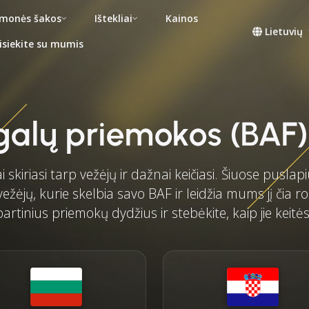
monės šakos
Ištekliai
Kainos
Lietuvių
isiekite su mumis
alų priemokos (BAF)
i skiriasi tarp vežėjų ir dažnai keičiasi. Šiuose pusla
vežėjų, kurie skelbia savo BAF ir leidžia mums jį čia ro
artinius priemokų dydžius ir stebėkite, kaip jie keitės