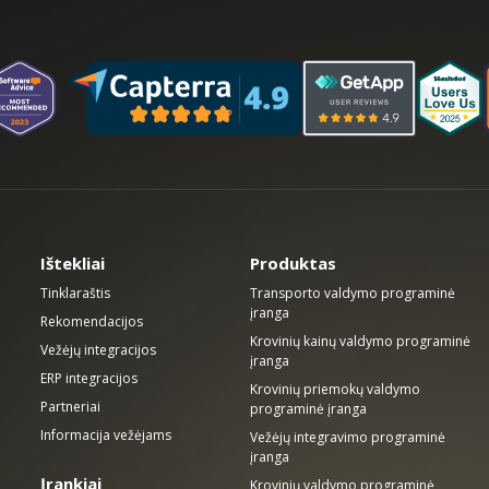
Ištekliai
Produktas
Tinklaraštis
Transporto valdymo programinė
įranga
Rekomendacijos
Krovinių kainų valdymo programinė
Vežėjų integracijos
įranga
ERP integracijos
Krovinių priemokų valdymo
Partneriai
programinė įranga
Informacija vežėjams
Vežėjų integravimo programinė
įranga
Įrankiai
Krovinių valdymo programinė