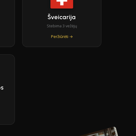
Šveicarija
Stebima 3 vežėjų
Peržiūrėti →
os