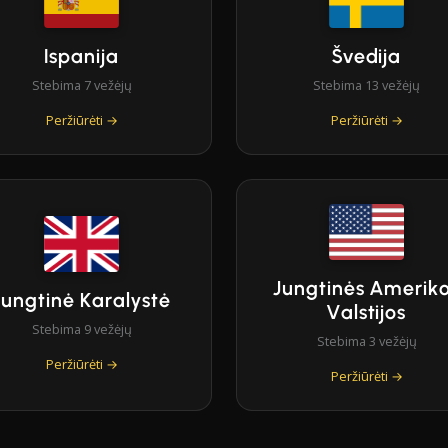
Ispanija
Švedija
Stebima 7 vežėjų
Stebima 13 vežėjų
Peržiūrėti →
Peržiūrėti →
Jungtinės Amerik
Jungtinė Karalystė
Valstijos
Stebima 9 vežėjų
Stebima 3 vežėjų
Peržiūrėti →
Peržiūrėti →