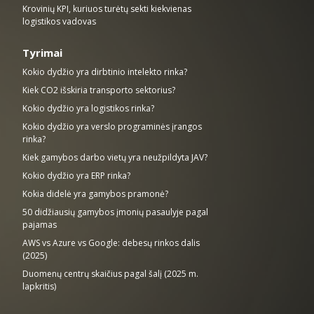
Krovinių KPI, kuriuos turėtų sekti kiekvienas
logistikos vadovas
Tyrimai
Kokio dydžio yra dirbtinio intelekto rinka?
Kiek CO2 išskiria transporto sektorius?
Kokio dydžio yra logistikos rinka?
Kokio dydžio yra verslo programinės įrangos
rinka?
Kiek gamybos darbo vietų yra neužpildyta JAV?
Kokio dydžio yra ERP rinka?
Kokia didelė yra gamybos pramonė?
50 didžiausių gamybos įmonių pasaulyje pagal
pajamas
AWS vs Azure vs Google: debesų rinkos dalis
(2025)
Duomenų centrų skaičius pagal šalį (2025 m.
lapkritis)