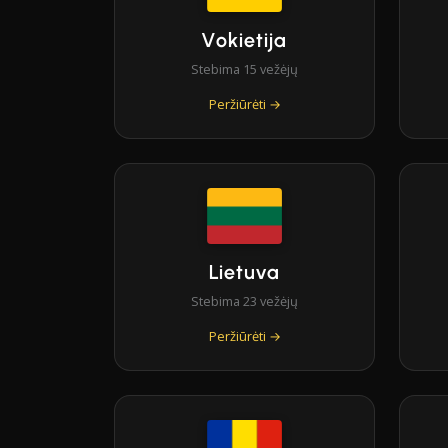
Vokietija
Stebima 15 vežėjų
Peržiūrėti →
Lietuva
Stebima 23 vežėjų
Peržiūrėti →