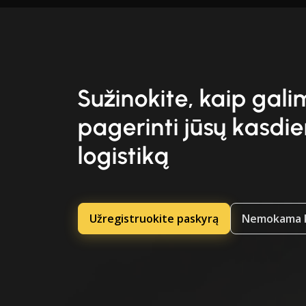
Sužinokite, kaip gal
pagerinti jūsų kasdi
logistiką
Užregistruokite paskyrą
Nemokama k