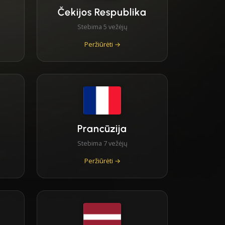
Čekijos Respublika
Stebima 5 vežėjų
Peržiūrėti →
Prancūzija
Stebima 7 vežėjų
Peržiūrėti →