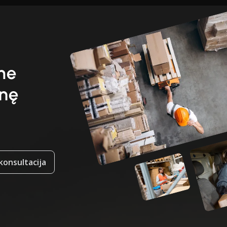
ime
enę
onsultacija