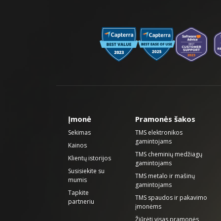
Įmonė
Pramonės šakos
Sekimas
TMS elektronikos
gamintojams
Kainos
TMS cheminių medžiagų
Klientų istorijos
gamintojams
Susisiekite su
TMS metalo ir mašinų
mumis
gamintojams
Tapkite
TMS spaudos ir pakavimo
partneriu
įmonėms
Žiūrėti visas pramonės