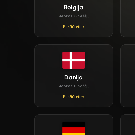
Belgija
Stebima 27 vežėjų
Peržiūrėti →
Danija
Stebima 19 vežėjų
Peržiūrėti →