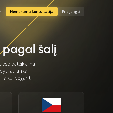
Nemokama konsultacija
Prisijungti
 pagal šalį
piuose pateikiama
dyti, atranka.
i laikui bėgant.