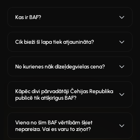
Kas ir BAF?
Cik bieži šī lapa tiek atjaunināta?
No kurienes nāk dīzeļdegvielas cena?
Kāpēc divi pārvadātāji Čehijas Republika
publicē tik atšķirīgus BAF?
Viena no šīm BAF vērtībām šķiet
nepareiza. Vai es varu to ziņot?