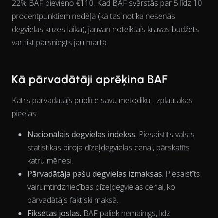
22% BAF pievieno €110. Kad BAF svārstās par 5 līdz 10
View as data table, Chart
procentpunktiem nedēļā (kā tas notika nesenās
degvielas krīzes laikā), janvārī noteiktais kravas budžets
var tikt pārsniegts jau martā.
Kā pārvadātāji aprēķina BAF
Katrs pārvadātājs publicē savu metodiku. Izplatītākās
pieejas:
Nacionālais degvielas indekss.
Piesaistīts valsts
statistikas biroja dīzeļdegvielas cenai, pārskatīts
katru mēnesi.
Pārvadātāja pašu degvielas izmaksas.
Piesaistīts
vairumtirdzniecības dīzeļdegvielas cenai, ko
pārvadātājs faktiski maksā.
Fiksētas joslas.
BAF paliek nemainīgs, līdz