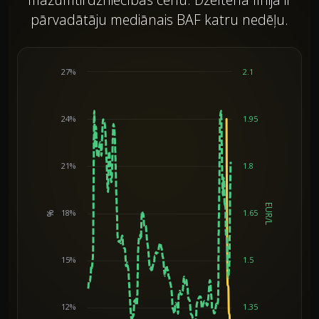
pārvadātāju mediānais BAF katru nedēļu.
27%
2.1
24%
1.95
21%
1.8
EUR/L
18%
1.65
%
Chart
15%
1.5
12%
1.35