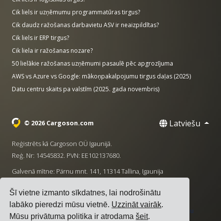
Cik liels ir uzņēmumu programmatūras tirgus?
Cik daudz ražošanas darbavietu ASV ir neaizpildītas?
Cik liels ir ERP tirgus?
Cik liela ir ražošanas nozare?
50 lielākie ražošanas uzņēmumi pasaulē pēc apgrozījuma
AWS vs Azure vs Google: mākoņpakalpojumu tirgus daļas (2025)
Datu centru skaits pa valstīm (2025. gada novembris)
Latviešu
© 2026 Cargoson.com
Reģistrēts kā Cargoson OÜ Igaunijā.
Reģ. Nr: 14545832. PVN: EE102137680.
Galvenā mītne: Pärnu mnt. 141, 11314 Tallina, Igaunija
·
+372 5555 0028
hello@cargoson.com
Šī vietne izmanto sīkdatnes, lai nodrošinātu
labāko pieredzi mūsu vietnē.
Uzzināt vairāk
.
Pakalpojumu noteikumi
|
Privātuma politika
|
Sīkdatņu
Mūsu privātuma politika ir atrodama
šeit
.