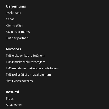
Uzņēmums
Izsekošana
Cenas
Klientu stāsti
Sazinies ar mums
Kļūt par partneri
Nozares
TMS elektronikas ražotājiem
TMS ķīmisko vielu ražotājiem
TMS metāla un mašīnbūves ražotājiem
TMS poligrāfijai un iepakojumam
Skatīt visas nozares
Resursi
Blogs
Atsauksmes