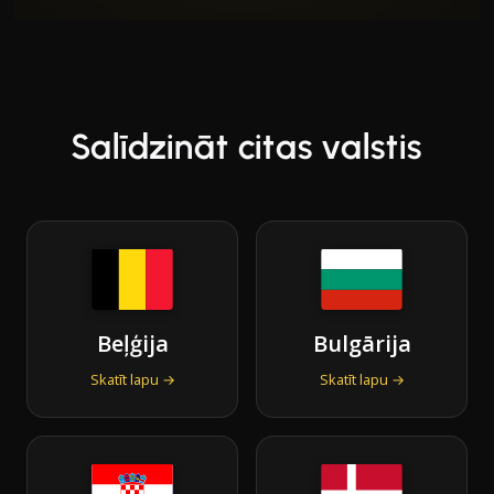
Salīdzināt citas valstis
Beļģija
Bulgārija
Skatīt lapu →
Skatīt lapu →