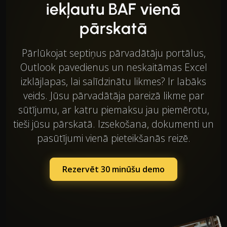
iekļautu BAF vienā
pārskatā
Pārlūkojat septiņus pārvadātāju portālus,
Outlook pavedienus un neskaitāmas Excel
izklājlapas, lai salīdzinātu likmes? Ir labāks
veids. Jūsu pārvadātāja pareizā likme par
sūtījumu, ar katru piemaksu jau piemērotu,
tieši jūsu pārskatā. Izsekošana, dokumenti un
pasūtījumi vienā pieteikšanās reizē.
Rezervēt 30 minūšu demo