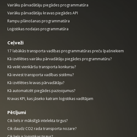
Vairāku pārvadātāju piegādes programmatūra
Vairāku pārvadātāju kravas piegādes API
Rampu plānošanas programmatūra
Loģistikas nodaļas programmatūra
Ceļveži
17 labākās transporta vadības programmatūras preču īpašniekiem
Kā izvēlēties vairāku pārvadātāju piegādes programmatūru?
Kā veikt vienkāršu transporta konkursu?
Kā ieviest transporta vadības sistēmu?
Kā izvēlēties kravas pārvadātāju?
Kā automatizēt piegādes paziņojumus?
Kravas KPI, kas jāseko katram loģistikas vadītājam
Pētījumi
Cik liels ir mākslīgā intelekta tirgus?
Cik daudz CO2 rada transporta nozare?
Cik liels ir loģistikas tirgus?