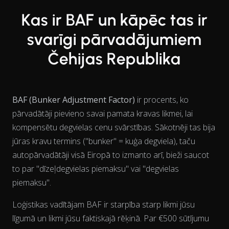
Kas ir BAF un kāpēc tas ir
svarīgi pārvadājumiem
Čehijas Republika
BAF (Bunker Adjustment Factor)
ir procents, ko
pārvadātāji pievieno savai pamata kravas likmei, lai
kompensētu degvielas cenu svārstības. Sākotnēji tas bija
jūras kravu termins ("bunker" = kuģa degviela), taču
autopārvadātāji visā Eiropā to izmanto arī, bieži saucot
to par "dīzeļdegvielas piemaksu" vai "degvielas
piemaksu".
Loģistikas vadītājam BAF ir starpība starp likmi jūsu
līgumā un likmi jūsu faktiskajā rēķinā. Par €500 sūtījumu