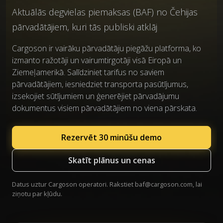
Aktuālās degvielas piemaksas (BAF) no Čehijas
pārvadātājiem, kuri tās publiski atklāj
Cargoson ir vairāku pārvadātāju piegāžu platforma, ko
izmanto ražotāji un vairumtirgotāji visā Eiropā un
Ziemeļamerikā. Salīdziniet tarifus no saviem
pārvadātājiem, iesniedziet transporta pasūtījumus,
izsekojiet sūtījumiem un ģenerējiet pārvadājumu
dokumentus visiem pārvadātājiem no viena pārskata.
Rezervēt 30 minūšu demo
Skatīt plānus un cenas
Datus uztur Cargoson operatori. Rakstiet
baf@cargoson.com
, lai
ziņotu par kļūdu.