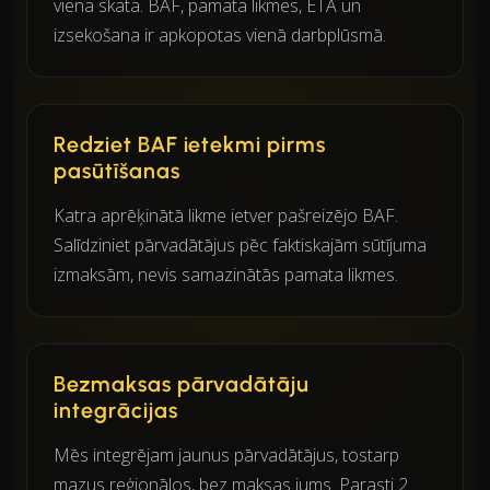
viena skata. BAF, pamata likmes, ETA un
izsekošana ir apkopotas vienā darbplūsmā.
Redziet BAF ietekmi pirms
pasūtīšanas
Katra aprēķinātā likme ietver pašreizējo BAF.
Salīdziniet pārvadātājus pēc faktiskajām sūtījuma
izmaksām, nevis samazinātās pamata likmes.
Bezmaksas pārvadātāju
integrācijas
Mēs integrējam jaunus pārvadātājus, tostarp
mazus reģionālos, bez maksas jums. Parasti 2