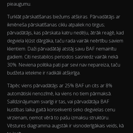
pieaugumu.
Turklāt pārskatīšanas biežums atšķiras. Pārvadātājs ar
ikmēneša pārskatīšanas ciklu atpaliek no tirgus;
pārvadātājs, kas pārskata katru nedēļu, ātrāk reaģē, kad
The chart has 2 Y axes displaying % and EUR/L.
degviela kļūst dārgāka, taču rada vairāk neērtību saviem
klientiem. Daži pārvadātāji atstāj savu BAF nemainītu
gadiem. Citi nestabilos periodos sasniedz vairāk nekā
30%. Neviena politika pati par sevi nav nepareiza, taču
budžeta ietekme ir radikāli atšķirīga.
Tāpēc viens pārvadātājs ar 25% BAF un cits ar 8%
automātiski nenozīmē, ka viens no tiem pārmaksā.
Salīdzinājumam svarīgi ir tas, vai pārvadātāja BAF
kustības
laika gaitā
konsekventi seko degvielas cenu
virzienam, ņemot vērā to pašu izmaksu struktūru.
Vēstures diagramma augstāk ir visnoderīgākais veids, kā