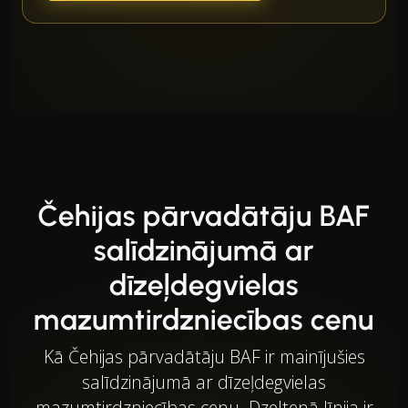
Čehijas pārvadātāju BAF
salīdzinājumā ar
dīzeļdegvielas
mazumtirdzniecības cenu
Kā Čehijas pārvadātāju BAF ir mainījušies
salīdzinājumā ar dīzeļdegvielas
mazumtirdzniecības cenu. Dzeltenā līnija ir