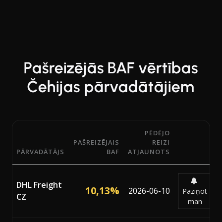
Pašreizējās BAF vērtības
Čehijas pārvadātājiem
PĒDĒJO
PAŠREIZĒJAIS
REIZI
PĀRVADĀTĀJS
BAF
ATJAUNOTS
Pašreizējie Bunker Adjustment Factor (BAF) procenti no 
DHL Freight
10,13%
2026-06-10
Paziņot
CZ
man