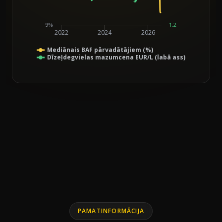
9%
1.2
2022
2024
2026
Mediānais BAF pārvadātājiem (%)
Dīzeļdegvielas mazumcena EUR/L (labā ass)
End of interactive chart.
Line chart with 2 lines.
PAMATINFORMĀCIJA