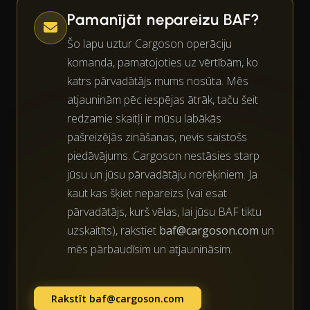
Pamanījāt nepareizu BAF?
Šo lapu uztur Cargoson operāciju
komanda, pamatojoties uz vērtībām, ko
katrs pārvadātājs mums nosūta. Mēs
atjauninām pēc iespējas ātrāk, taču šeit
redzamie skaitļi ir mūsu labākās
pašreizējās zināšanas, nevis saistošs
piedāvājums. Cargoson nestāsies starp
jūsu un jūsu pārvadātāju norēķiniem. Ja
kaut kas šķiet nepareizs (vai esat
pārvadātājs, kurš vēlas, lai jūsu BAF tiktu
uzskaitīts), rakstiet
baf@cargoson.com
un
mēs pārbaudīsim un atjaunināsim.
Rakstīt
baf@cargoson.com