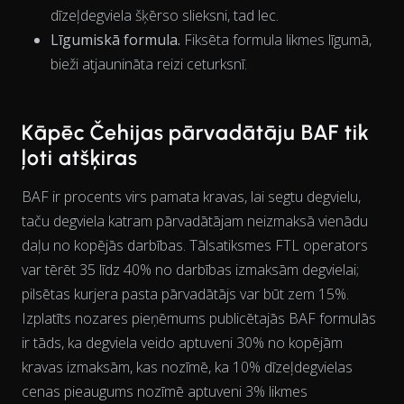
dīzeļdegviela šķērso slieksni, tad lec.
Līgumiskā formula.
Fiksēta formula likmes līgumā,
The chart has 1 X axis displaying Time. Data ranges from 202
bieži atjaunināta reizi ceturksnī.
Kāpēc Čehijas pārvadātāju BAF tik
ļoti atšķiras
BAF ir procents virs pamata kravas, lai segtu degvielu,
taču degviela katram pārvadātājam neizmaksā vienādu
daļu
no kopējās darbības. Tālsatiksmes FTL operators
var tērēt 35 līdz 40% no darbības izmaksām degvielai;
pilsētas kurjera pasta pārvadātājs var būt zem 15%.
Izplatīts nozares pieņēmums publicētajās BAF formulās
ir tāds, ka degviela veido aptuveni 30% no kopējām
kravas izmaksām, kas nozīmē, ka 10% dīzeļdegvielas
cenas pieaugums nozīmē aptuveni 3% likmes