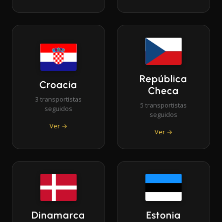
República
Croacia
Checa
3 transportistas
5 transportistas
seguidos
seguidos
Ver →
Ver →
Dinamarca
Estonia