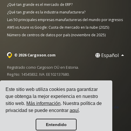
¿Qué tan grande es el mercado de ERP?
¿Qué tan grande es la industria manufacturera?
Las 50 principales empresas manufactureras del mundo por ingresos
AWS vs Azure vs Google: Cuota de mercado en la nube (2025)
Número de centros de datos por país (noviembre de 2025)
Español
© 2026 Cargoson.com
Registrado como Cargoson OÜ en Estonia.
Reg No: 14545832. IVA: EE102137680.
Sede: Pärnu mnt. 141, 11314 Tallinn, Estonia
Este sitio web utiliza cookies para garantizar
·
+372 5555 0028
hello@cargoson.com
que obtenga la mejor experiencia en nuestro
sitio web.
Más información
. Nuestra política de
Términos de Servicio
|
Política de Privacidad
|
Política de
privacidad se puede encontrar
aquí
.
Cookies
Entendido