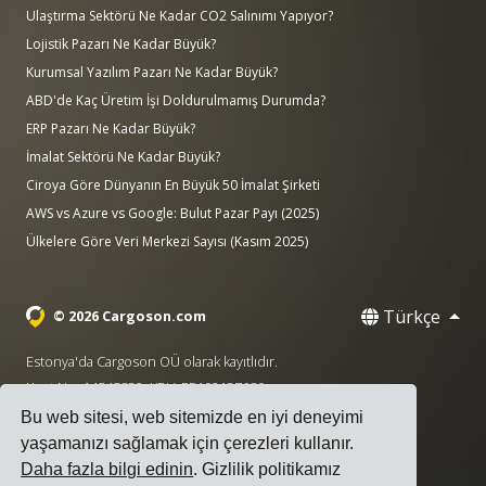
Ulaştırma Sektörü Ne Kadar CO2 Salınımı Yapıyor?
Lojistik Pazarı Ne Kadar Büyük?
Kurumsal Yazılım Pazarı Ne Kadar Büyük?
ABD'de Kaç Üretim İşi Doldurulmamış Durumda?
ERP Pazarı Ne Kadar Büyük?
İmalat Sektörü Ne Kadar Büyük?
Ciroya Göre Dünyanın En Büyük 50 İmalat Şirketi
AWS vs Azure vs Google: Bulut Pazar Payı (2025)
Ülkelere Göre Veri Merkezi Sayısı (Kasım 2025)
Türkçe
© 2026 Cargoson.com
Estonya'da Cargoson OÜ olarak kayıtlıdır.
Kayıt No: 14545832. KDV: EE102137680.
Bu web sitesi, web sitemizde en iyi deneyimi
Genel Merkez: Pärnu mnt. 141, 11314 Tallinn, Estonya
yaşamanızı sağlamak için çerezleri kullanır.
·
+372 5555 0028
hello@cargoson.com
Daha fazla bilgi edinin
. Gizlilik politikamız