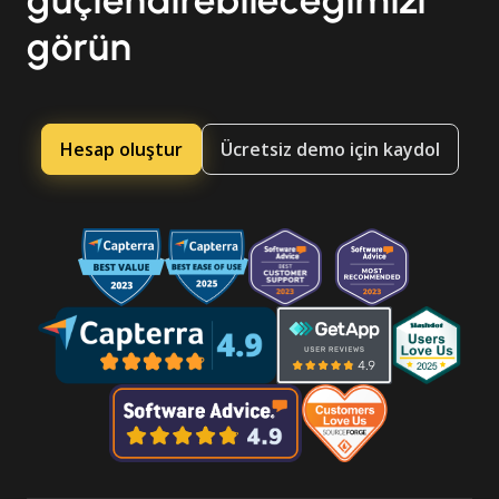
güçlendirebileceğimizi
görün
Hesap oluştur
Ücretsiz demo için kaydol