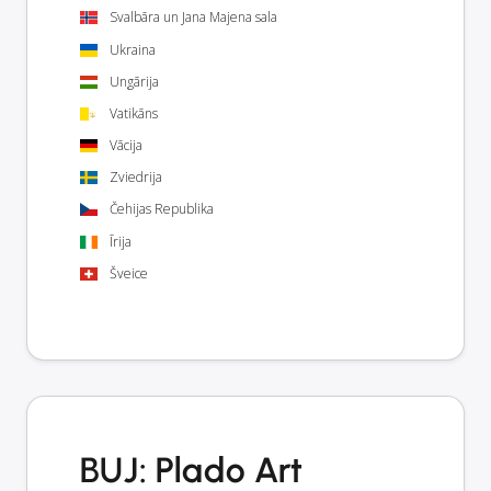
Svalbāra un Jana Majena sala
Ukraina
Ungārija
Vatikāns
Vācija
Zviedrija
Čehijas Republika
Īrija
Šveice
BUJ: Plado Art