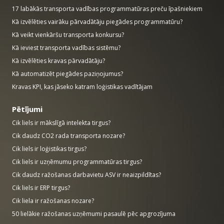
17 labākās transporta vadības programmatūras preču īpašniekiem
Kā izvēlēties vairāku pārvadātāju piegādes programmatūru?
Kā veikt vienkāršu transporta konkursu?
Kā ieviest transporta vadības sistēmu?
Kā izvēlēties kravas pārvadātāju?
Kā automatizēt piegādes paziņojumus?
Kravas KPI, kas jāseko katram loģistikas vadītājam
Pētījumi
Cik liels ir mākslīgā intelekta tirgus?
Cik daudz CO2 rada transporta nozare?
Cik liels ir loģistikas tirgus?
Cik liels ir uzņēmumu programmatūras tirgus?
Cik daudz ražošanas darbavietu ASV ir neaizpildītas?
Cik liels ir ERP tirgus?
Cik liela ir ražošanas nozare?
50 lielākie ražošanas uzņēmumi pasaulē pēc apgrozījuma