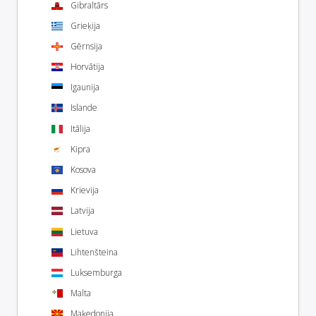
Gibraltārs
Grieķija
Gērnsija
Horvātija
Igaunija
Islande
Itālija
Kipra
Kosova
Krievija
Latvija
Lietuva
Lihtenšteina
Luksemburga
Malta
Maķedonija