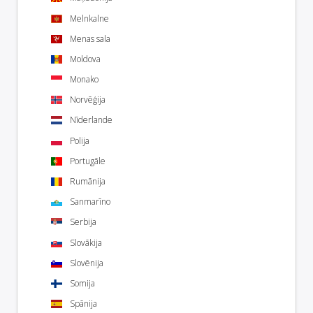
Melnkalne
Menas sala
Moldova
Monako
Norvēģija
Nīderlande
Polija
Portugāle
Rumānija
Sanmarīno
Serbija
Slovākija
Slovēnija
Somija
Spānija