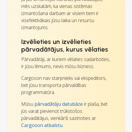
mēs uzskatām, ka vienas sistēmas
izmantošana darbam ar visiem tiem ir
visefektīvākais jūsu laika un resursu
izmantojums.
Izvēlieties un izvēlieties
pārvadātājus, kurus vēlaties
Pārvadātāji, ar kuriem vēlaties sadarboties,
ir jūsu lēmums, nevis mūsu bizness.
Cargoson nav starpnieks vai ekspeditors,
bet jūsu transporta pārvaldības
programmatūra.
Mūsu
pārvadātāju datubāze
ir plaša, bet
jūs varat pievienot trūkstošos
pārvadātājus, vienkārši sazinoties ar
Cargoson atbalstu.