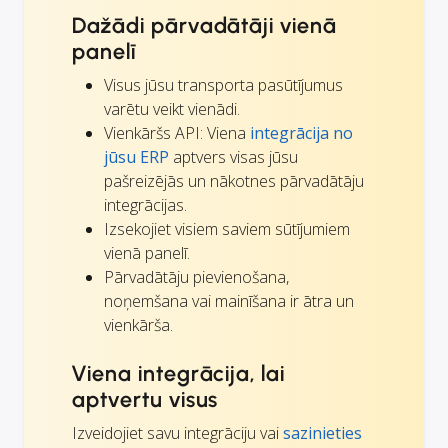
Dažādi pārvadātāji vienā
panelī
Visus jūsu transporta pasūtījumus
varētu veikt vienādi.
Vienkāršs API: Viena
integrācija no
jūsu ERP
aptvers visas jūsu
pašreizējās un nākotnes pārvadātāju
integrācijas.
Izsekojiet visiem saviem sūtījumiem
vienā panelī.
Pārvadātāju pievienošana,
noņemšana vai mainīšana ir ātra un
vienkārša.
Viena integrācija, lai
aptvertu visus
Izveidojiet savu integrāciju vai
sazinieties