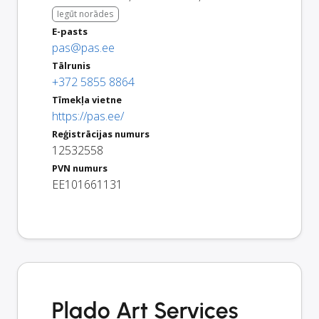
Iegūt norādes
E-pasts
pas@pas.ee
Tālrunis
+372 5855 8864
Tīmekļa vietne
https://pas.ee/
Reģistrācijas numurs
12532558
PVN numurs
EE101661131
Plado Art Services