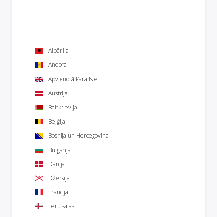
Albānija
Andora
Apvienotā Karaliste
Austrija
Baltkrievija
Beļģija
Bosnija un Hercegovina
Bulgārija
Dānija
Džērsija
Francija
Fēru salas