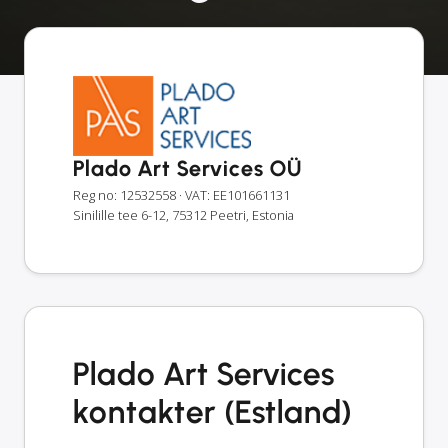
Plado Art Services OÜ
Reg no: 12532558
· VAT: EE101661131
Sinilille tee 6-12, 75312 Peetri, Estonia
Plado Art Services
kontakter (Estland)