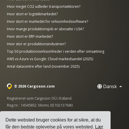
Hvor meget CO2 udleder transportsektoren?
Hvor stort er logistikmarkedet?
Hvor stort er markedet for virksomhedssoftware?
Hvor mange produktionsjob er ubesatte i USA?
Hvor stort er ERP-markedet?
Hvor stor er produktionsindustrien?
Top 50 produktionsvirksomheder i verden efter omsætning
AWS vs Azure vs Google: Cloud markedsandel (2025)
Antal datacentre efter land (november 2025)
Dansk
© 2026 Cargoson.com
Registreret som Cargoson OÜ i Estland.
Reg nr.: 14545832. Moms: EE102137680.
Hovedkontor: Pärnu mnt. 141, 11314 Tallinn, Estland
Dette websted bruger cookies for at sikre, at du
·
+372 5555 0028
hello@cargoson.com
får den bedste oplevelse på vores websted.
Lær