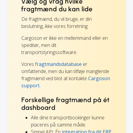
Vælg og vrag hvilke
fragtmænd du kan lide
De fragtmænd, du vil bruge, er din
beslutning, ikke vores forretning.
Cargoson er ikke en mellemmand eller en
speditør, men dit
transportstyringssoftware.
Vores
fragtmandsdatabase
er
omfattende, men du kan tilføje manglende
fragtmænd ved blot at kontakte
Cargoson
support.
Forskellige fragtmænd på ét
dashboard
Alle dine transportbookinger kunne
placeres på samme måde.
Simpel API: Én
integration fra dit ERP