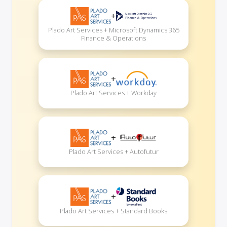
+
Plado Art Services + Microsoft Dynamics 365
Finance & Operations
+
Plado Art Services + Workday
+
Plado Art Services + Autofutur
+
Plado Art Services + Standard Books