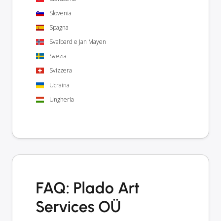
Slovenia
Spagna
Svalbard e Jan Mayen
Svezia
Svizzera
Ucraina
Ungheria
FAQ: Plado Art
Services OÜ