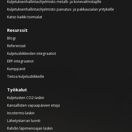
Kuljetuksenhallintaohjelmisto metalli- ja konevalmistajille
Kuljetuksenhallintaohjelmisto painatus- ja pakkausalan yrityksille
Katso kaikki toimialat
Resurssit
Blogi
Referenssit
Kuljetusliikkeiden integraatiot
ERP-integraatiot
Kumppanit
Tietoa kuljetusliikkeille
Työkalut
Kuljetusten CO2-laskin
Kansallisten vapaapäivien etsijä
Incoterms-laskin
Lähetystarran luonti
Rahdin läpimenoajan laskin