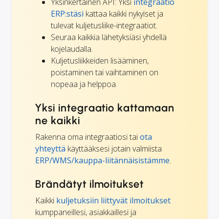
Yksinkertainen API: Yksi
integraatio
ERP:stäsi
kattaa kaikki nykyiset ja
tulevat kuljetusliike-integraatiot.
Seuraa kaikkia lähetyksiäsi yhdellä
kojelaudalla.
Kuljetusliikkeiden lisääminen,
poistaminen tai vaihtaminen on
nopeaa ja helppoa.
Yksi integraatio kattamaan
ne kaikki
Rakenna oma integraatiosi tai
ota
yhteyttä
käyttääksesi jotain valmiista
ERP/WMS/kauppa-liitännäisistämme
.
Brändätyt ilmoitukset
Kaikki
kuljetuksiin liittyvät ilmoitukset
kumppaneillesi, asiakkaillesi ja