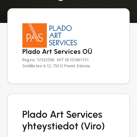
Plado Art Services OÜ
Reg no: 12532558
· VAT: EE101661131
Sinilille tee 6-12, 75312 Peetri, Estonia
Plado Art Services
yhteystiedot (Viro)