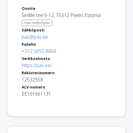
Osoite
Sinilille tee 6-12
,
75312
Peetri
,
Estonia
Hae reittiohjeet
Sähköposti
pas@pas.ee
Puhelin
+372 5855 8864
Verkkosivusto
https://pas.ee/
Rekisterinumero
12532558
ALV-numero
EE101661131