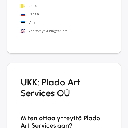
Vatikaani
Venäjä
Viro
Yhdistynyt kuningaskunta
UKK: Plado Art
Services OÜ
Miten ottaa yhteyttä Plado
Art Services:ään?