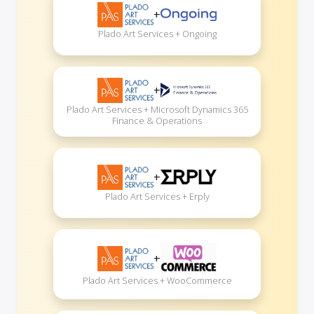
+
Plado Art Services + Ongoing
+
Plado Art Services + Microsoft Dynamics 365
Finance & Operations
+
Plado Art Services + Erply
+
Plado Art Services + WooCommerce