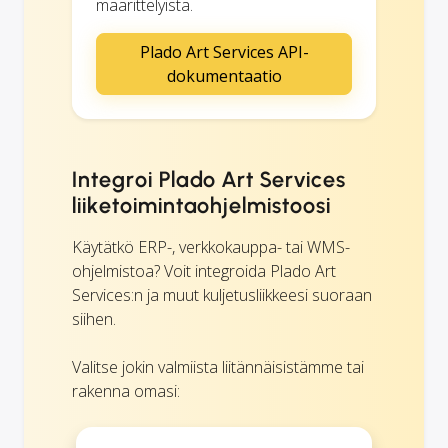
määrittelyistä.
Plado Art Services API-
dokumentaatio
Integroi Plado Art Services
liiketoimintaohjelmistoosi
Käytätkö ERP-, verkkokauppa- tai WMS-
ohjelmistoa? Voit integroida Plado Art
Services:n ja muut kuljetusliikkeesi suoraan
siihen.
Valitse jokin valmiista liitännäisistämme tai
rakenna omasi: