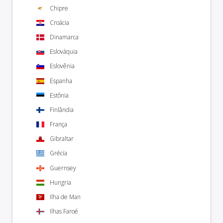
Chipre
Croácia
Dinamarca
Eslováquia
Eslovênia
Espanha
Estônia
Finlândia
França
Gibraltar
Grécia
Guernsey
Hungria
Ilha de Man
Ilhas Faroé