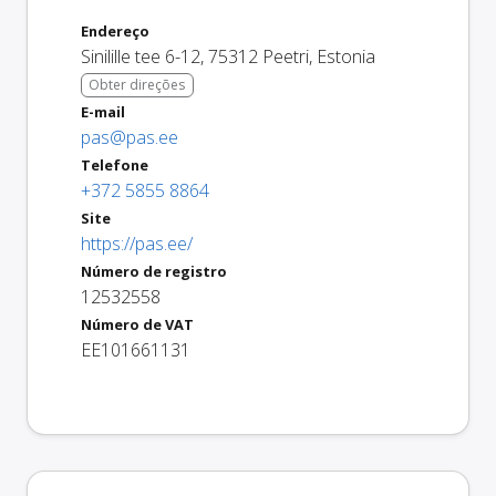
Endereço
Sinilille tee 6-12
,
75312
Peetri
,
Estonia
Obter direções
E-mail
pas@pas.ee
Telefone
+372 5855 8864
Site
https://pas.ee/
Número de registro
12532558
Número de VAT
EE101661131