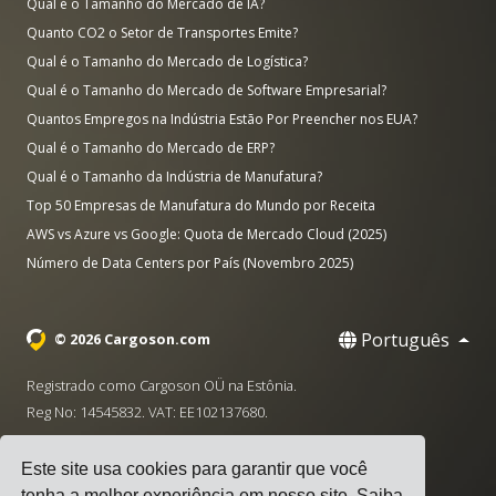
Qual é o Tamanho do Mercado de IA?
Quanto CO2 o Setor de Transportes Emite?
Qual é o Tamanho do Mercado de Logística?
Qual é o Tamanho do Mercado de Software Empresarial?
Quantos Empregos na Indústria Estão Por Preencher nos EUA?
Qual é o Tamanho do Mercado de ERP?
Qual é o Tamanho da Indústria de Manufatura?
Top 50 Empresas de Manufatura do Mundo por Receita
AWS vs Azure vs Google: Quota de Mercado Cloud (2025)
Número de Data Centers por País (Novembro 2025)
Português
© 2026 Cargoson.com
Registrado como Cargoson OÜ na Estônia.
Reg No: 14545832. VAT: EE102137680.
Sede: Pärnu mnt. 141, 11314 Tallinn, Estônia
Este site usa cookies para garantir que você
·
+372 5555 0028
hello@cargoson.com
tenha a melhor experiência em nosso site.
Saiba