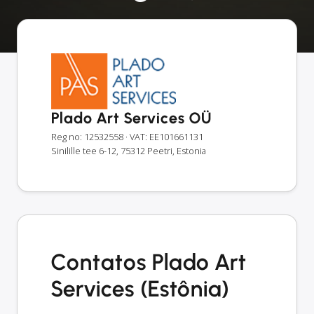
Plado Art Services OÜ
Reg no: 12532558
· VAT: EE101661131
Sinilille tee 6-12, 75312 Peetri, Estonia
Contatos Plado Art
Services (Estônia)