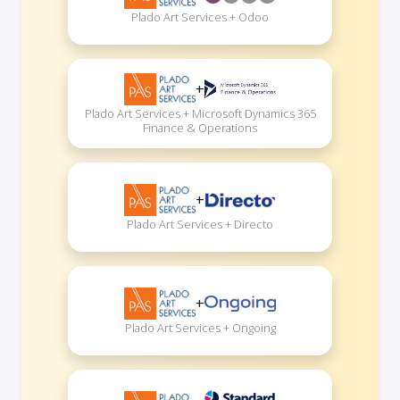
Plado Art Services + Odoo
+
Plado Art Services + Microsoft Dynamics 365
Finance & Operations
+
Plado Art Services + Directo
+
Plado Art Services + Ongoing