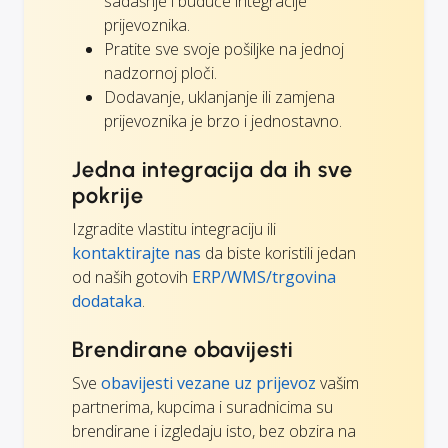
sadašnje i buduće integracije
prijevoznika.
Pratite sve svoje pošiljke na jednoj
nadzornoj ploči.
Dodavanje, uklanjanje ili zamjena
prijevoznika je brzo i jednostavno.
Jedna integracija da ih sve
pokrije
Izgradite vlastitu integraciju ili
kontaktirajte nas
da biste koristili jedan
od naših gotovih
ERP/WMS/trgovina
dodataka
.
Brendirane obavijesti
Sve
obavijesti vezane uz prijevoz
vašim
partnerima, kupcima i suradnicima su
brendirane i izgledaju isto, bez obzira na