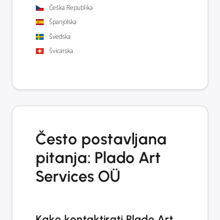
Češka Republika
Španjolska
Švedska
Švicarska
Često postavljana
pitanja: Plado Art
Services OÜ
Kako kontaktirati Plado Art