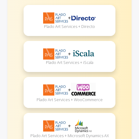
+
Plado Art Services + Directo
+
Plado Art Services + iScala
+
Plado Art Services + WooCommerce
+
Plado Art Services + Microsoft Dynamics AX