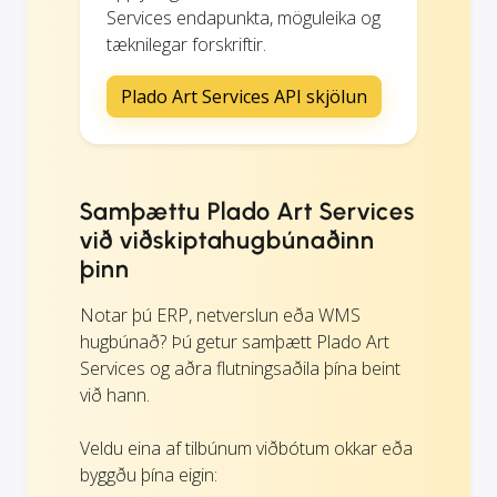
Services endapunkta, möguleika og
tæknilegar forskriftir.
Plado Art Services API skjölun
Samþættu Plado Art Services
við viðskiptahugbúnaðinn
þinn
Notar þú ERP, netverslun eða WMS
hugbúnað? Þú getur samþætt Plado Art
Services og aðra flutningsaðila þína beint
við hann.
Veldu eina af tilbúnum viðbótum okkar eða
byggðu þína eigin: