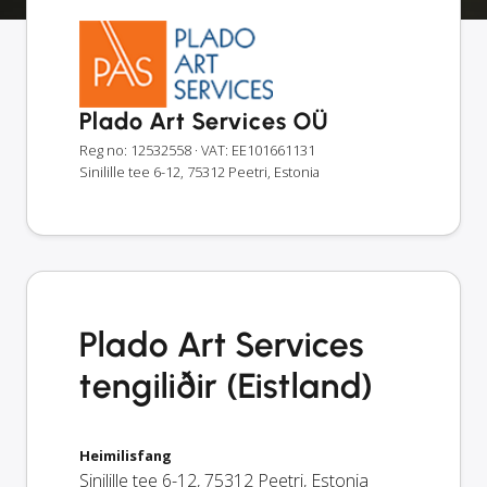
Plado Art Services OÜ
Reg no: 12532558
· VAT: EE101661131
Sinilille tee 6-12, 75312 Peetri, Estonia
Plado Art Services
tengiliðir (Eistland)
Heimilisfang
Sinilille tee 6-12
,
75312
Peetri
,
Estonia