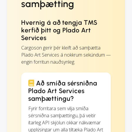
samþætting
Hvernig á að tengja TMS
kerfið þitt og Plado Art
Services
Cargoson gerir þér kleift að samþætta
Plado Art Services á nokkrum sekúndum —
engin forritun nauðsynleg.
Að smíða sérsniðna
Plado Art Services
samþættingu?
Fyrir forritara sem vilja smíða
sérsniðna samþættingu, þá veitir
ítarleg API skjölun okkar nákvæmar
upplýsingar um alla tiltæka Plado Art