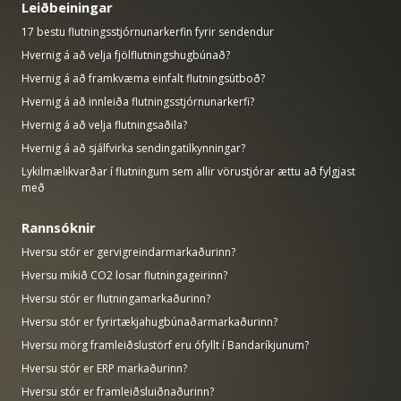
Leiðbeiningar
17 bestu flutningsstjórnunarkerfin fyrir sendendur
Hvernig á að velja fjölflutningshugbúnað?
Hvernig á að framkvæma einfalt flutningsútboð?
Hvernig á að innleiða flutningsstjórnunarkerfi?
Hvernig á að velja flutningsaðila?
Hvernig á að sjálfvirka sendingatilkynningar?
Lykilmælikvarðar í flutningum sem allir vörustjórar ættu að fylgjast
með
Rannsóknir
Hversu stór er gervigreindarmarkaðurinn?
Hversu mikið CO2 losar flutningageirinn?
Hversu stór er flutningamarkaðurinn?
Hversu stór er fyrirtækjahugbúnaðarmarkaðurinn?
Hversu mörg framleiðslustörf eru ófyllt í Bandaríkjunum?
Hversu stór er ERP markaðurinn?
Hversu stór er framleiðsluiðnaðurinn?