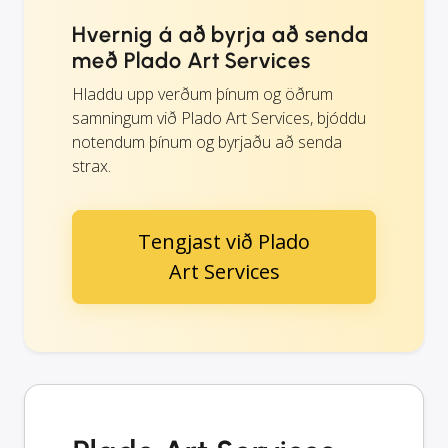
Hvernig á að byrja að senda
með Plado Art Services
Hladdu upp verðum þínum og öðrum
samningum við Plado Art Services, bjóddu
notendum þínum og byrjaðu að senda
strax.
Tengjast við Plado
Art Services