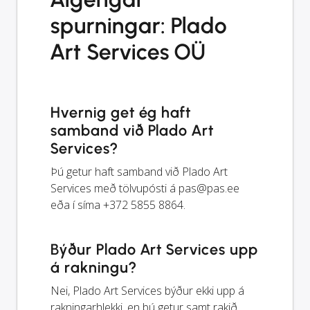
spurningar: Plado
Art Services OÜ
Hvernig get ég haft
samband við Plado Art
Services?
Þú getur haft samband við Plado Art
Services með tölvupósti á
pas@pas.ee
eða í síma +372 5855 8864.
Býður Plado Art Services upp
á rakningu?
Nei, Plado Art Services býður ekki upp á
rakningarhlekki, en þú getur samt rakið