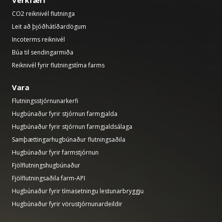
Verkfæri
CO2 reiknivél flutninga
Leit að þjóðhátíðardögum
Incoterms reiknivél
Búa til sendingarmiða
Reiknivél fyrir flutningstíma farms
Vara
Flutningsstjórnunarkerfi
Hugbúnaður fyrir stjórnun farmgjalda
Hugbúnaður fyrir stjórnun farmgjaldsálaga
Samþættingarhugbúnaður flutningsaðila
Hugbúnaður fyrir farmstjórnun
Fjölflutningshugbúnaður
Fjölflutningsaðila farm-API
Hugbúnaður fyrir tímasetningu lestunarbryggju
Hugbúnaður fyrir vörustjórnunardeildir