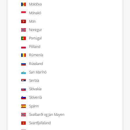
Moldóva
Mónakó
Mön
Noregur
Portúgal
Pólland
Rúmenía
Rússland
San Marínó
Serbía
Slóvakía
Slóvenía
Spánn
Svalbarði og Jan Mayen
Svartfjallaland