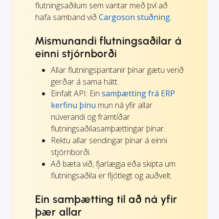
flutningsaðilum sem vantar með því að
hafa samband við
Cargoson stuðning.
Mismunandi flutningsaðilar á
einni stjórnborði
Allar flutningspantanir þínar gætu verið
gerðar á sama hátt.
Einfalt API: Ein
samþætting frá ERP
kerfinu þínu
mun ná yfir allar
núverandi og framtíðar
flutningsaðilasamþættingar þínar.
Rektu allar sendingar þínar á einni
stjórnborði.
Að bæta við, fjarlægja eða skipta um
flutningsaðila er fljótlegt og auðvelt.
Ein samþætting til að ná yfir
þær allar