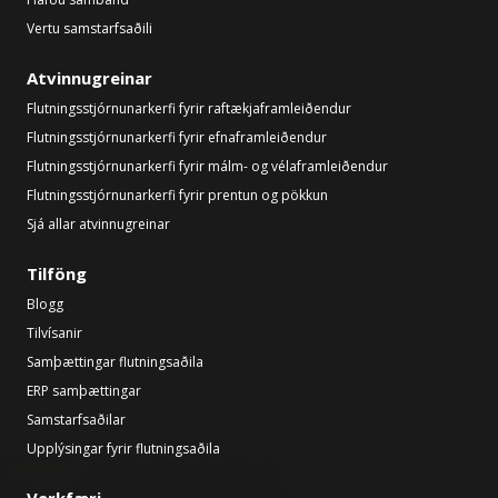
Vertu samstarfsaðili
Atvinnugreinar
Flutningsstjórnunarkerfi fyrir raftækjaframleiðendur
Flutningsstjórnunarkerfi fyrir efnaframleiðendur
Flutningsstjórnunarkerfi fyrir málm- og vélaframleiðendur
Flutningsstjórnunarkerfi fyrir prentun og pökkun
Sjá allar atvinnugreinar
Tilföng
Blogg
Tilvísanir
Samþættingar flutningsaðila
ERP samþættingar
Samstarfsaðilar
Upplýsingar fyrir flutningsaðila