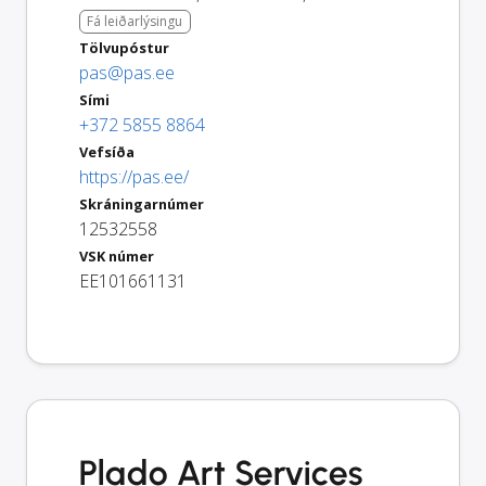
Fá leiðarlýsingu
Tölvupóstur
pas@pas.ee
Sími
+372 5855 8864
Vefsíða
https://pas.ee/
Skráningarnúmer
12532558
VSK númer
EE101661131
Plado Art Services