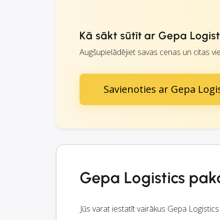
Kā sākt sūtīt ar Gepa Logist
Augšupielādējiet savas cenas un citas vie
Savienoties ar Gepa Logis
Gepa Logistics pak
Jūs varat iestatīt vairākus Gepa Logist