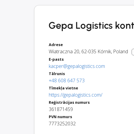
Gepa Logistics konta
Adrese
Wiatraczna 20
,
62-035
Kórnik
,
Poland
E-pasts
kacper@gepalogistics.com
Tālrunis
+48 608 647 573
Tīmekļa vietne
https://gepalogistics.com/
Reģistrācijas numurs
361871459
PVN numurs
7773252032