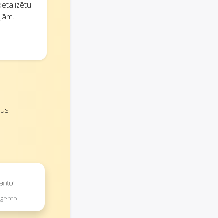
detalizētu
ijām.
vus
agento