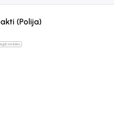
kti (Polija)
Iegūt norādes