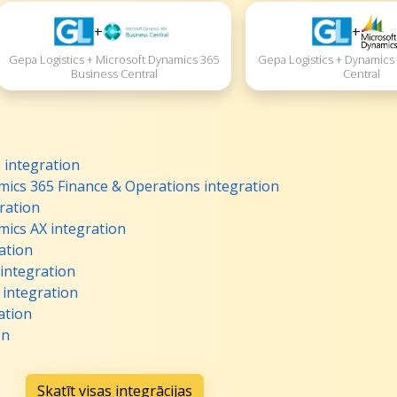
+
+
Gepa Logistics + Microsoft Dynamics 365
Gepa Logistics + Dynamics
Business Central
Central
 integration
mics 365 Finance & Operations integration
ration
mics AX integration
ation
integration
 integration
ation
on
Skatīt visas integrācijas