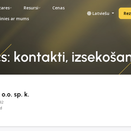
ares
Resursi
Cenas
Latviešu
Rez
inies ar mums
s: kontakti, izsekošan
o.o. sp. k.
32
nd