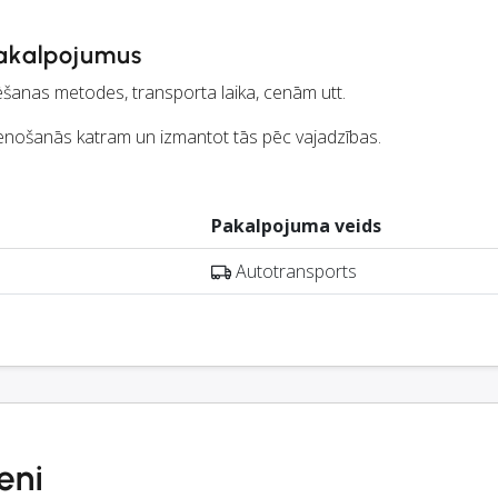
akalpojumus
ēšanas metodes, transporta laika, cenām utt.
enošanās katram un izmantot tās pēc vajadzības.
Pakalpojuma veids
Autotransports
eni