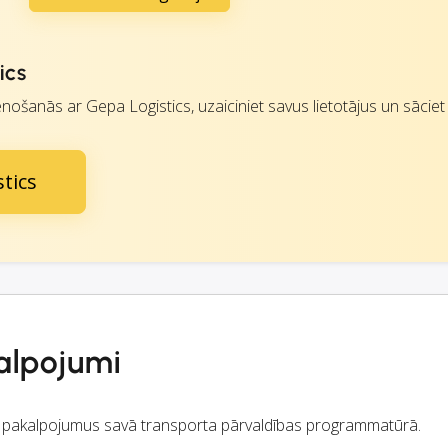
ics
nošanās ar Gepa Logistics, uzaiciniet savus lietotājus un sāciet s
tics
alpojumi
ics pakalpojumus savā transporta pārvaldības programmatūrā.