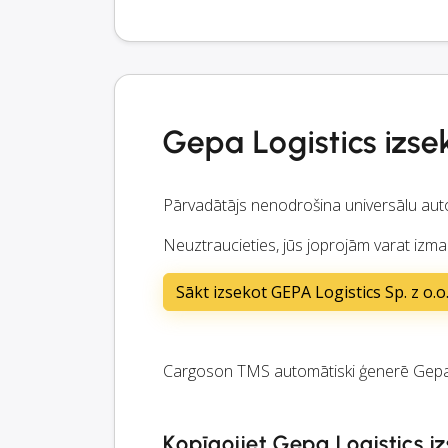
Gepa Logistics izs
Pārvadātājs nenodrošina universālu aut
Neuztraucieties, jūs joprojām varat izma
Sākt izsekot GEPA Logistics Sp. z o.o.
Cargoson TMS automātiski ģenerē Gepa L
Kopīgojiet Gepa Logistics i