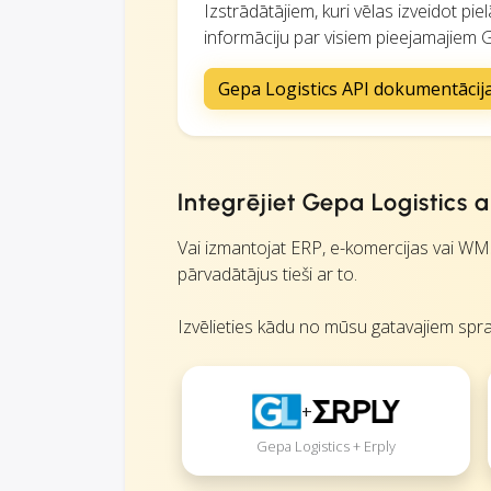
Izstrādātājiem, kuri vēlas izveidot p
informāciju par visiem pieejamajiem 
Gepa Logistics API dokumentācij
Integrējiet Gepa Logistics
Vai izmantojat ERP, e-komercijas vai WM
pārvadātājus tieši ar to.
Izvēlieties kādu no mūsu gatavajiem spra
+
Gepa Logistics + Erply