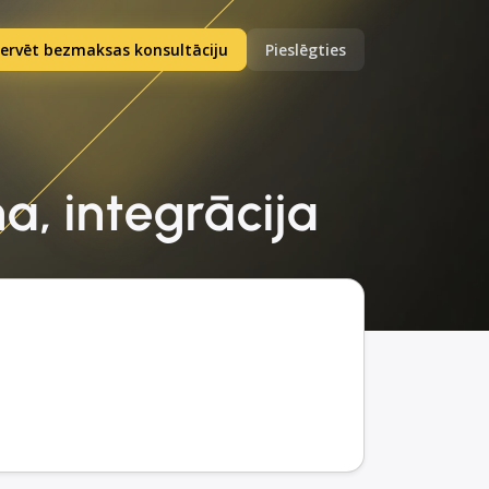
ervēt bezmaksas konsultāciju
Pieslēgties
a, integrācija