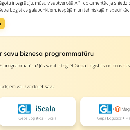
ielāgotu integrāciju, mūsu visaptverošā API dokumentācija sniedz 
Gepa Logistics galapunktiem, iespējām un tehniskajām specifikāc
a
 ar savu biznesa programmatūru
S programmatūru? Jūs varat integrēt Gepa Logistics un citus sa
udņiem vai izveidojiet savu:
+
+
Gepa Logistics + iScala
Gepa Logistics + M