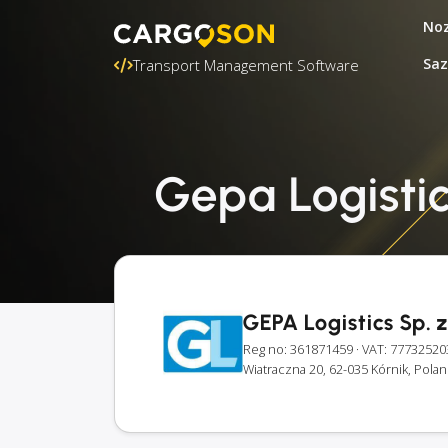
Noz
Saz
Transport Management Software
Gepa Logistic
GEPA Logistics Sp. z 
Reg no: 361871459
· VAT: 77732520
Wiatraczna 20, 62-035 Kórnik, Pola