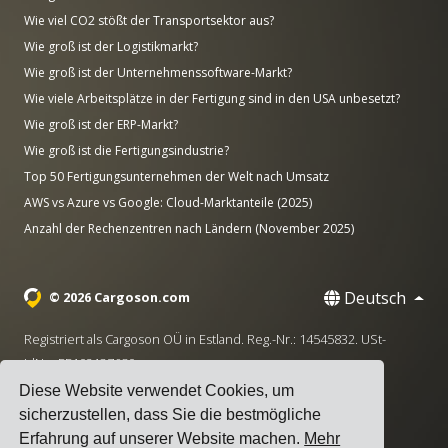
Wie viel CO2 stößt der Transportsektor aus?
Wie groß ist der Logistikmarkt?
Wie groß ist der Unternehmenssoftware-Markt?
Wie viele Arbeitsplätze in der Fertigung sind in den USA unbesetzt?
Wie groß ist der ERP-Markt?
Wie groß ist die Fertigungsindustrie?
Top 50 Fertigungsunternehmen der Welt nach Umsatz
AWS vs Azure vs Google: Cloud-Marktanteile (2025)
Anzahl der Rechenzentren nach Ländern (November 2025)
Deutsch
© 2026 Cargoson.com
Registriert als Cargoson OÜ in Estland. Reg.-Nr.: 14545832. USt-
IdNr.: EE102137680.
Diese Website verwendet Cookies, um
Hauptsitz: Pärnu mnt. 141, 11314 Tallinn, Estland
sicherzustellen, dass Sie die bestmögliche
·
+372 5555 0028
hello@cargoson.com
Erfahrung auf unserer Website machen.
Mehr