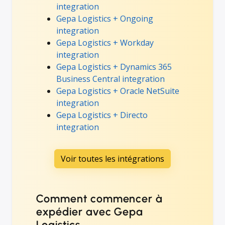
integration
Gepa Logistics + Ongoing
integration
Gepa Logistics + Workday
integration
Gepa Logistics + Dynamics 365
Business Central integration
Gepa Logistics + Oracle NetSuite
integration
Gepa Logistics + Directo
integration
Voir toutes les intégrations
Comment commencer à
expédier avec Gepa
Logistics