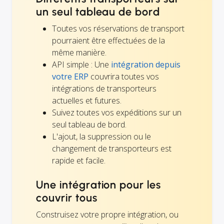
un seul tableau de bord
Toutes vos réservations de transport
pourraient être effectuées de la
même manière.
API simple : Une
intégration depuis
votre ERP
couvrira toutes vos
intégrations de transporteurs
actuelles et futures.
Suivez toutes vos expéditions sur un
seul tableau de bord.
L'ajout, la suppression ou le
changement de transporteurs est
rapide et facile.
Une intégration pour les
couvrir tous
Construisez votre propre intégration, ou