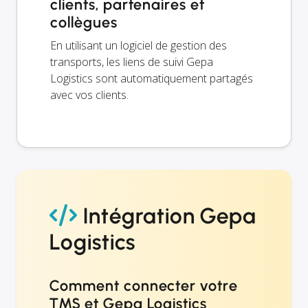
clients, partenaires et
collègues
En utilisant un logiciel de gestion des
transports, les liens de suivi Gepa
Logistics sont automatiquement partagés
avec vos clients.
Intégration Gepa
Logistics
Comment connecter votre
TMS et Gepa Logistics