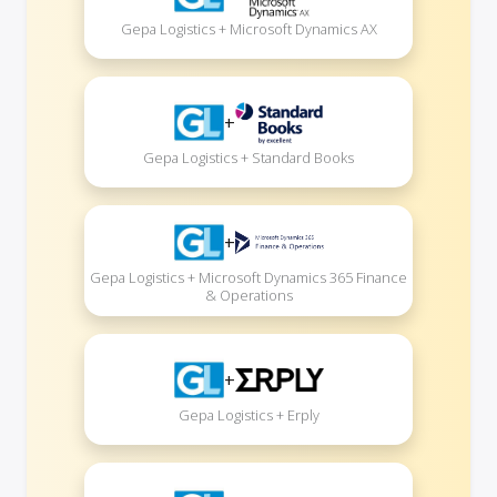
Gepa Logistics + Microsoft Dynamics AX
+
Gepa Logistics + Standard Books
+
Gepa Logistics + Microsoft Dynamics 365 Finance
& Operations
+
Gepa Logistics + Erply