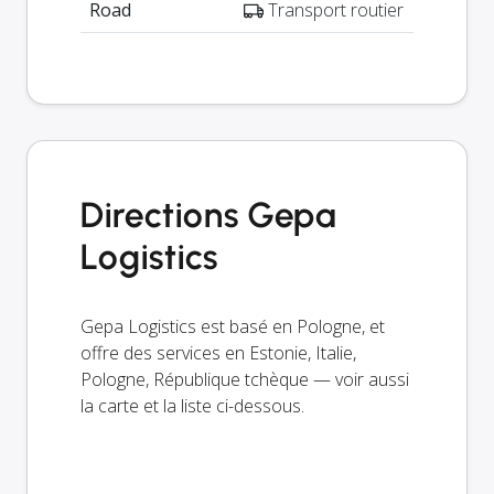
Road
Transport routier
Directions Gepa
Logistics
Gepa Logistics est basé en Pologne, et
offre des services en Estonie, Italie,
Pologne, République tchèque — voir aussi
la carte et la liste ci-dessous.