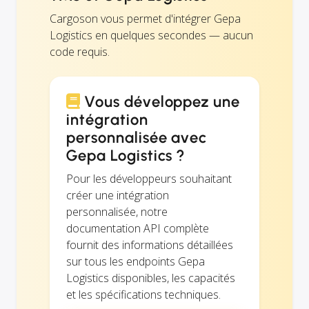
Cargoson vous permet d'intégrer Gepa
Logistics en quelques secondes — aucun
code requis.
Vous développez une
intégration
personnalisée avec
Gepa Logistics ?
Pour les développeurs souhaitant
créer une intégration
personnalisée, notre
documentation API complète
fournit des informations détaillées
sur tous les endpoints Gepa
Logistics disponibles, les capacités
et les spécifications techniques.