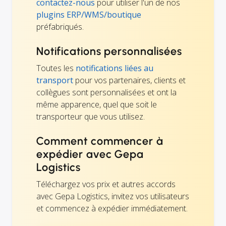
contactez-nous
pour utiliser l'un de nos
plugins ERP/WMS/boutique
préfabriqués.
Notifications personnalisées
Toutes les
notifications liées au
transport
pour vos partenaires, clients et
collègues sont personnalisées et ont la
même apparence, quel que soit le
transporteur que vous utilisez.
Comment commencer à
expédier avec Gepa
Logistics
Téléchargez vos prix et autres accords
avec Gepa Logistics, invitez vos utilisateurs
et commencez à expédier immédiatement.