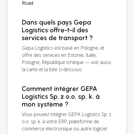
Road
.
Dans quels pays Gepa
Logistics offre-t-il des
services de transport ?
Gepa Logistics est basé en Pologne, et
offre des services en Estonie, Italie,
Pologne, République tchèque — voir aussi
la carte et la liste ci-dessous.
Comment intégrer GEPA
Logistics Sp. z o.o. sp. k. à
mon système ?
Vous pouvez intégrer GEPA Logistics Sp. z
o.o. sp. k. à votre ERP, plateforme de
commerce électronique ou autre logiciel