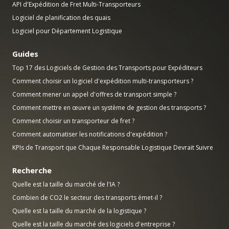
API d'Expédition de Fret Multi-Transporteurs
Logiciel de planification des quais
Logiciel pour Département Logistique
Guides
Top 17 des Logiciels de Gestion des Transports pour Expéditeurs
Comment choisir un logiciel d'expédition multi-transporteurs ?
Comment mener un appel d'offres de transport simple ?
Comment mettre en œuvre un système de gestion des transports ?
Comment choisir un transporteur de fret ?
Comment automatiser les notifications d'expédition ?
KPIs de Transport que Chaque Responsable Logistique Devrait Suivre
Recherche
Quelle est la taille du marché de l'IA ?
Combien de CO2 le secteur des transports émet-il ?
Quelle est la taille du marché de la logistique ?
Quelle est la taille du marché des logiciels d'entreprise ?