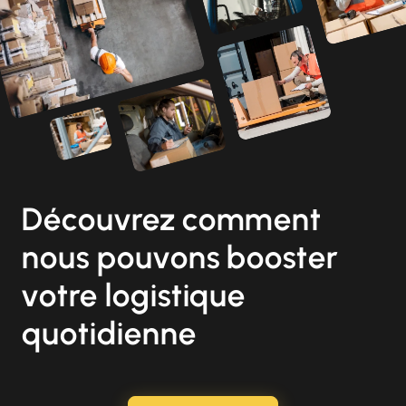
Découvrez comment
nous pouvons booster
votre logistique
quotidienne