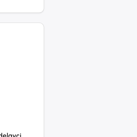
delavci