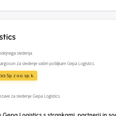
stics
dejnega sledenja.
Cargoson za sledenje vašim pošiljkam Gepa Logistics.
s Sp. z o.o. sp. k.
ave za sledenje Gepa Logistics.
 Gepa Logistics s strankami, partnerji in so