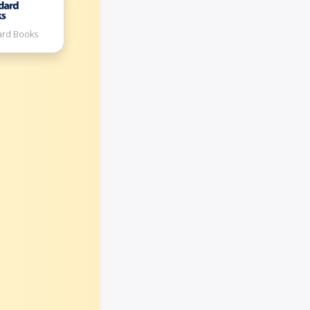
dard Books