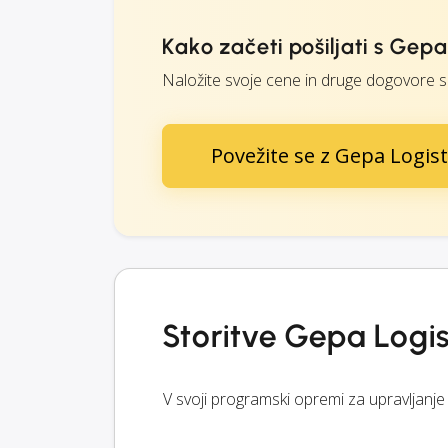
Kako začeti pošiljati s Gepa
Naložite svoje cene in druge dogovore s 
Povežite se z Gepa Logist
Storitve Gepa Logis
V svoji programski opremi za upravljanje