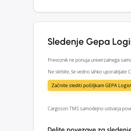
Sledenje Gepa Logi
Prevoznik ne ponuja univerzalnega samo
Ne skrbite, še vedno lahko uporabljate 
Začnite slediti pošiljkam GEPA Logistic
Cargoson TMS samodejno ustvarja povez
Delite povezave za sledenje