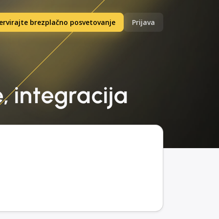
ervirajte brezplačno posvetovanje
Prijava
, integracija