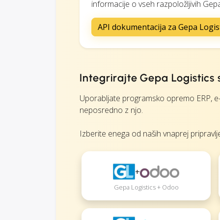
informacije o vseh razpoložljivih Gepa
API dokumentacija za Gepa Logis
Integrirajte Gepa Logistic
Uporabljate programsko opremo ERP, e-t
neposredno z njo.
Izberite enega od naših vnaprej pripravlje
+
Gepa Logistics + Odoo