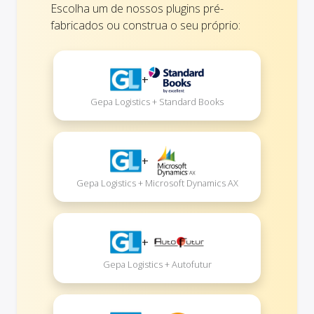
Escolha um de nossos plugins pré-
fabricados ou construa o seu próprio:
+
Gepa Logistics + Standard Books
+
Gepa Logistics + Microsoft Dynamics AX
+
Gepa Logistics + Autofutur