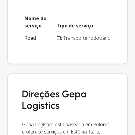
Nome do
serviço
Tipo de serviço
Road
Transporte rodoviário
Direções Gepa
Logistics
Gepa Logistics está baseada em Polônia,
e oferece serviços em Estônia, Itália,