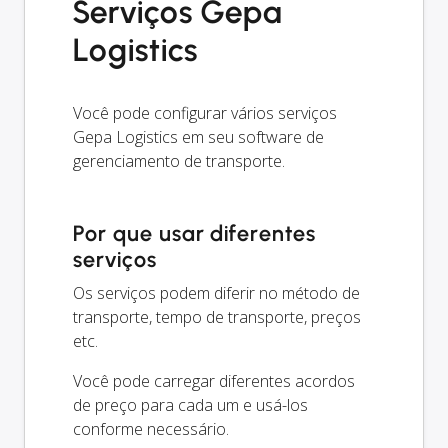
Serviços Gepa
Logistics
Você pode configurar vários serviços
Gepa Logistics em seu software de
gerenciamento de transporte.
Por que usar diferentes
serviços
Os serviços podem diferir no método de
transporte, tempo de transporte, preços
etc.
Você pode carregar diferentes acordos
de preço para cada um e usá-los
conforme necessário.