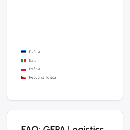
Estônia
Itália
Polônia
República Tcheca
FAQ: GEPA Logistics