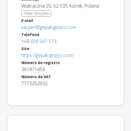
Wiatraczna 20
,
62-035
Kórnik
,
Poland
Obter direções
E-mail
kacper@gepalogistics.com
Telefone
+48 608 647 573
Site
https://gepalogistics.com/
Número de registro
361871459
Número de VAT
7773252032