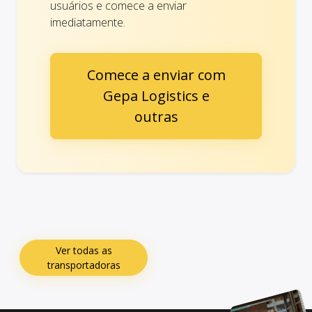
usuários e comece a enviar
imediatamente.
Comece a enviar com
Gepa Logistics e
outras
Ver todas as
transportadoras