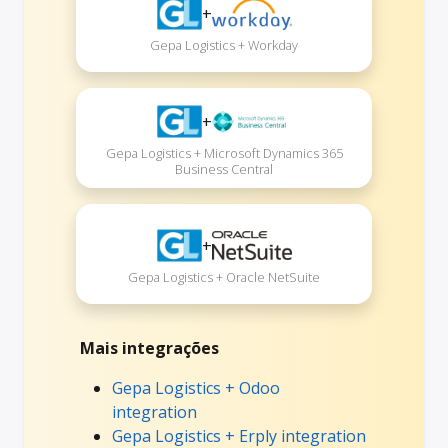
+
Gepa Logistics + Workday
+
Gepa Logistics + Microsoft Dynamics 365
Business Central
+
Gepa Logistics + Oracle NetSuite
Mais integrações
Gepa Logistics + Odoo
integration
Gepa Logistics + Erply integration