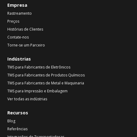
Empresa
Rastreamento
Preços
Histórias de Clientes
Contate-nos
Torne-se um Parceiro
Indústrias
TMS para Fabricantes de Eletrônicos
TMS para Fabricantes de Produtos Químicos
TMS para Fabricantes de Metal e Maquinaria
TMS para Impressão e Embalagem
Ver todas as indústrias
Recursos
Blog
Referências
Integrações de Transportadoras