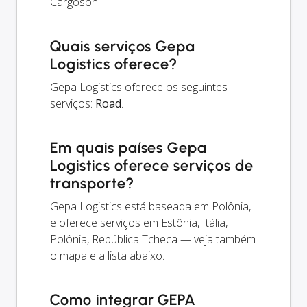
Cargoson.
Quais serviços Gepa
Logistics oferece?
Gepa Logistics oferece os seguintes
serviços:
Road
.
Em quais países Gepa
Logistics oferece serviços de
transporte?
Gepa Logistics está baseada em Polônia,
e oferece serviços em Estônia, Itália,
Polônia, República Tcheca — veja também
o mapa e a lista abaixo.
Como integrar GEPA