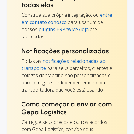
todas elas
Construa sua própria integração, ou
entre
em contato conosco
para usar um de
nossos
plugins ERP/WMS/loja
pré-
fabricados.
Notificações personalizadas
Todas as
notificações relacionadas ao
transporte
para seus parceiros, clientes e
colegas de trabalho são personalizadas e
parecem iguais, independentemente da
transportadora que você está usando.
Como começar a enviar com
Gepa Logistics
Carregue seus preços e outros acordos
com Gepa Logistics, convide seus