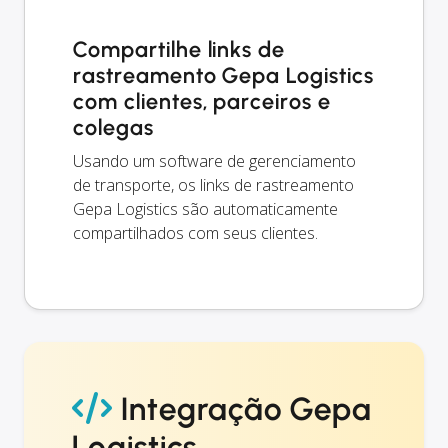
Compartilhe links de
rastreamento Gepa Logistics
com clientes, parceiros e
colegas
Usando um software de gerenciamento
de transporte, os links de rastreamento
Gepa Logistics são automaticamente
compartilhados com seus clientes.
Integração Gepa
Logistics