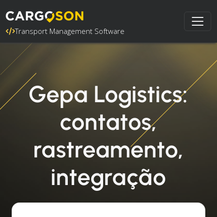
Transport Management Software
Gepa Logistics:
contatos,
rastreamento,
integração