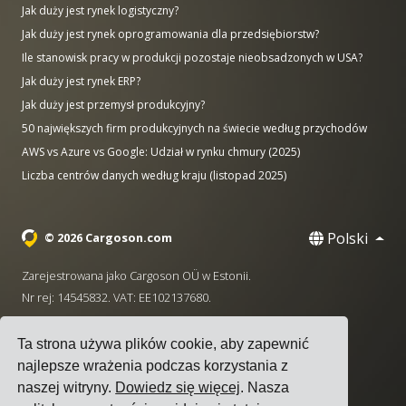
Jak duży jest rynek logistyczny?
Jak duży jest rynek oprogramowania dla przedsiębiorstw?
Ile stanowisk pracy w produkcji pozostaje nieobsadzonych w USA?
Jak duży jest rynek ERP?
Jak duży jest przemysł produkcyjny?
50 największych firm produkcyjnych na świecie według przychodów
AWS vs Azure vs Google: Udział w rynku chmury (2025)
Liczba centrów danych według kraju (listopad 2025)
Polski
© 2026 Cargoson.com
Zarejestrowana jako Cargoson OÜ w Estonii.
Nr rej: 14545832. VAT: EE102137680.
Siedziba: Pärnu mnt. 141, 11314 Tallinn, Estonia
Ta strona używa plików cookie, aby zapewnić
·
+372 5555 0028
hello@cargoson.com
najlepsze wrażenia podczas korzystania z
naszej witryny.
Dowiedz się więcej
. Nasza
Warunki korzystania z usługi
|
Polityka Prywatności
|