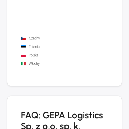
Czechy
Estonia
Polska
Włochy
FAQ: GEPA Logistics
Sp. z o.o. sp. k.