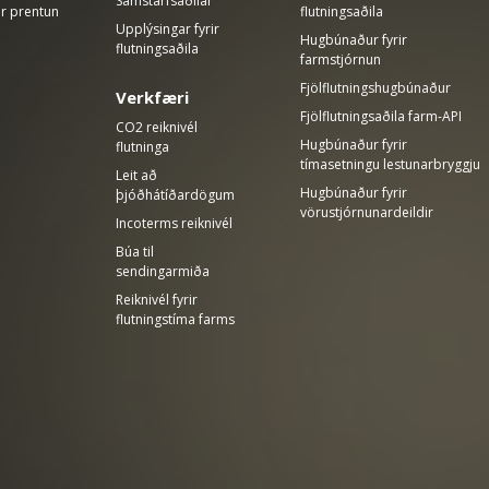
Samstarfsaðilar
ir prentun
flutningsaðila
Upplýsingar fyrir
Hugbúnaður fyrir
flutningsaðila
farmstjórnun
Fjölflutningshugbúnaður
Verkfæri
Fjölflutningsaðila farm-API
CO2 reiknivél
Hugbúnaður fyrir
flutninga
tímasetningu lestunarbryggju
Leit að
Hugbúnaður fyrir
þjóðhátíðardögum
vörustjórnunardeildir
Incoterms reiknivél
Búa til
sendingarmiða
Reiknivél fyrir
flutningstíma farms