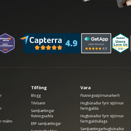
Tilföng
Vara
ir
Blogg
Flutningsstjórnunarkerfi
Tilvísanir
Hugbúnaður fyrir stjórnun
ir
farmgjalda
Samþættingar
flutningsaðila
Hugbúnaður fyrir stjórnun
rir málm-
farmgjaldsálaga
ERP samþættingar
Samþættingarhugbúnaður