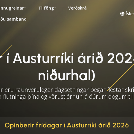
innugreinar
Tilföng
Verðskrá
Ísl
fðu samband
í Austurríki árið 202
niðurhal)
 eru raunverulegar dagsetningar þegar flestar skri
a flutninga þína og vörustjórnun á öðrum dögum til
Opinberir frídagar í Austurríki árið 2026