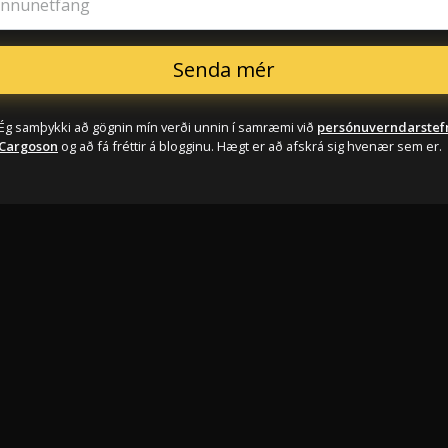
innunetfang
Ég samþykki að gögnin mín verði unnin í samræmi við
persónuverndarstef
Cargoson
og að fá fréttir á blogginu. Hægt er að afskrá sig hvenær sem er.