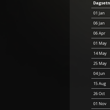
Dagsetn
01 Jan
06 Jan
06 Apr
01 May
14 May
25 May
04 Jun
15 Aug
26 Oct
01 Nov