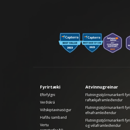
Fyrirtæki
Atvinnugreinar
Eftirfylgni
Flutningsstjórnunarkerfi fyr
raftækjaframleiðendur
Verðskrá
Flutningsstjórnunarkerfi fyr
Viðskiptavinasögur
efnaframleiðendur
Hafðu samband
Flutningsstjórnunarkerfi fy
Vertu
og vélaframleiðendur