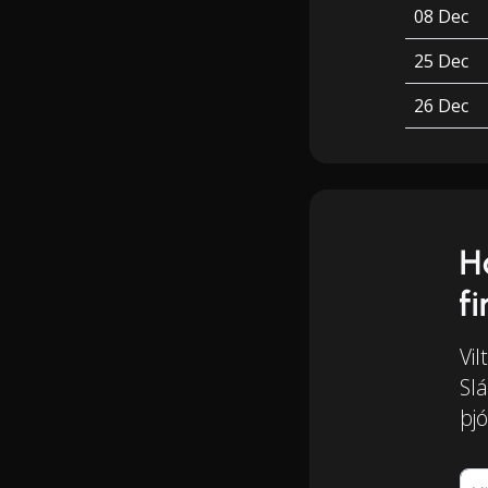
08 Dec
25 Dec
26 Dec
H
f
Vil
Slá
þjó