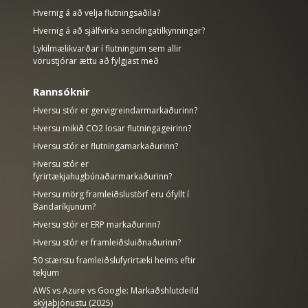
Hvernig á að velja flutningsaðila?
Hvernig á að sjálfvirka sendingatilkynningar?
Lykilmælikvarðar í flutningum sem allir
vörustjórar ættu að fylgjast með
Rannsóknir
Hversu stór er gervigreindarmarkaðurinn?
Hversu mikið CO2 losar flutningageirinn?
Hversu stór er flutningamarkaðurinn?
Hversu stór er
fyrirtækjahugbúnaðarmarkaðurinn?
Hversu mörg framleiðslustörf eru ófyllt í
Bandaríkjunum?
Hversu stór er ERP markaðurinn?
Hversu stór er framleiðsluiðnaðurinn?
50 stærstu framleiðslufyrirtæki heims eftir
tekjum
AWS vs Azure vs Google: Markaðshlutdeild
skýjaþjónustu (2025)