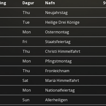
ing
Dagur
Nafn
S
Thu
Neujahrstag
Tue
Heilige Drei Könige
Mon
Ostermontag
Fri
Staatsfeiertag
Thu
Christi Himmelfahrt
Mon
Pfingstmontag
Thu
Fronleichnam
Sat
Mariä Himmelfahrt
Mon
Nationalfeiertag
Sun
Allerheiligen