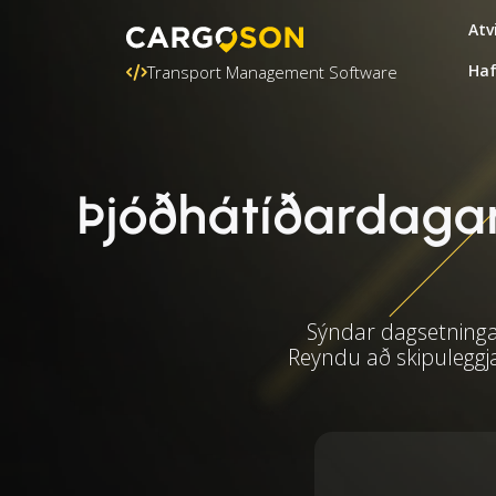
Atv
Ha
Transport Management Software
Þjóðhátíðardagar 
Sýndar dagsetningar
Reyndu að skipuleggj