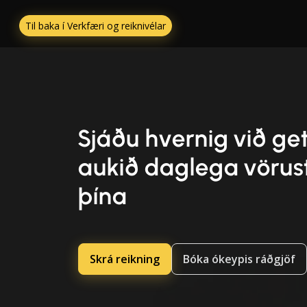
Til baka í Verkfæri og reiknivélar
Sjáðu hvernig við g
aukið daglega vörus
þína
Skrá reikning
Bóka ókeypis ráðgjöf