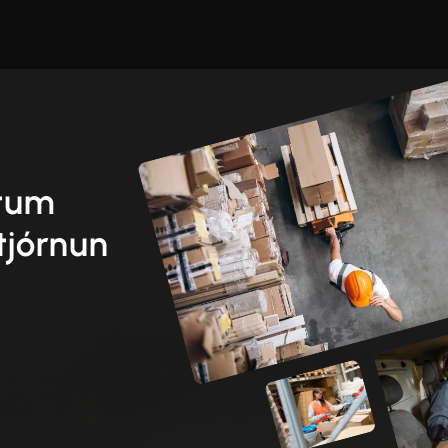
etum
tjórnun