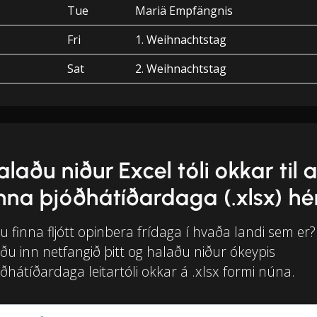
Tue
Mariä Empfängnis
Fri
1. Weihnachtstag
Sat
2. Weihnachtstag
alaðu niður Excel tóli okkar til 
inna þjóðhátíðardaga (.xlsx) hé
tu finna fljótt opinbera frídaga í hvaða landi sem er?
ðu inn netfangið þitt og halaðu niður ókeypis
ðhátíðardaga leitartóli okkar á .xlsx formi núna.