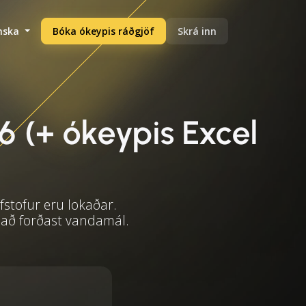
enska
Bóka ókeypis ráðgjöf
Skrá inn
6 (+ ókeypis Excel
fstofur eru lokaðar.
 að forðast vandamál.