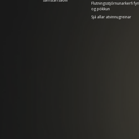
samstarfsaðili
Flutningsstjórnunarkerfi fyr
og pökkun
Sjá allar atvinnugreinar