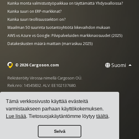
Kuinka monta valmistustyöpaikkaa on täyttämättä Yhdysvalloissa?
Kuinka suuri on ERP-markkinat?
Kuinka suuri teollisuussektori on?
Maailman 50 suurinta tuotantoyhtiötä liikevaihdon mukaan
AWS vs Azure vs Google: Pilvipalveluiden markkinaosuudet (2025)
Datakeskusten määrä maittain (marraskuu 2025)
Suomi
© 2026 Cargoson.com
Rekisteröity Virossa nimellä Cargoson OÜ.
Rek.nro: 14545832. ALV: EE102137680.
Pääkonttori: Pärnu mnt. 141, 11314 Tallinna, Viro
Tämä verkkosivusto käyttää evästeitä
·
+372 5555 0028
hello@cargoson.com
varmistaakseen parhaan käyttökokemuksen.
Lue lisää
. Tietosuojakäytäntömme löytyy
täältä
.
Käyttöehdot
|
Tietosuojakäytäntö
|
Evästekäytäntö
Selvä