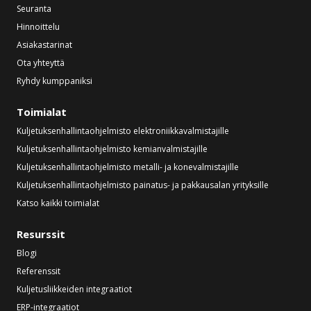
Seuranta
Hinnoittelu
Asiakastarinat
Ota yhteyttä
Ryhdy kumppaniksi
Toimialat
Kuljetuksenhallintaohjelmisto elektroniikkavalmistajille
Kuljetuksenhallintaohjelmisto kemianvalmistajille
Kuljetuksenhallintaohjelmisto metalli- ja konevalmistajille
Kuljetuksenhallintaohjelmisto painatus- ja pakkausalan yrityksille
Katso kaikki toimialat
Resurssit
Blogi
Referenssit
Kuljetusliikkeiden integraatiot
ERP-integraatiot