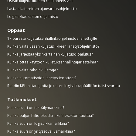
Usean kuljetusliikkeen rahtilähetys-API
Lastauslaitureiden ajanvarausohjelmisto
Logistiikkaosaston ohjelmisto
Oppaat
17 parasta kuljetuksenhallintaohjelmistoa lähettäjille
Kuinka valita usean kuljetusliikkeen lähetysohjelmisto?
Kuinka järjestää yksinkertainen kuljetuskilpailutus?
Kuinka ottaa käyttöön kuljetuksenhallintajärjestelmä?
Kuinka valita rahdinkuljettaja?
Kuinka automatisoida lähetystiedotteet?
Rahdin KPI-mittarit, joita jokaisen logistiikkapäällikön tulisi seurata
Tutkimukset
Kuinka suuri on tekoälymarkkina?
Kuinka paljon hiilidioksidia liikennesektori tuottaa?
Kuinka suuri on logistiikkamarkkina?
Kuinka suuri on yrityssovellusmarkkina?