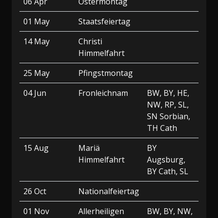
06 Apr
Ostermontag
01 May
Staatsfeiertag
14 May
Christi
Himmelfahrt
25 May
Pfingstmontag
04 Jun
Fronleichnam
BW, BY, HE,
NW, RP, SL,
SN Sorbian,
TH Cath
15 Aug
Mariä
BY
Himmelfahrt
Augsburg,
BY Cath, SL
26 Oct
Nationalfeiertag
01 Nov
Allerheiligen
BW, BY, NW,