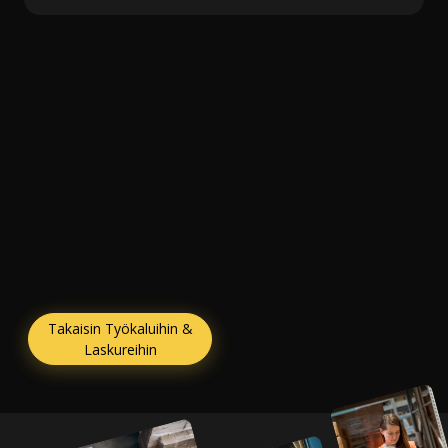
Takaisin Työkaluihin &
Laskureihin