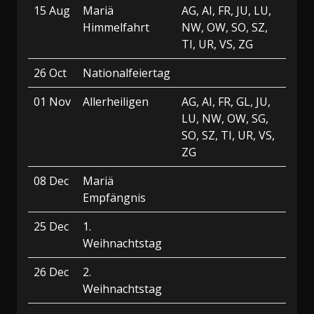
15 Aug
Mariä
AG, AI, FR, JU, LU,
Himmelfahrt
NW, OW, SO, SZ,
TI, UR, VS, ZG
26 Oct
Nationalfeiertag
01 Nov
Allerheiligen
AG, AI, FR, GL, JU,
LU, NW, OW, SG,
SO, SZ, TI, UR, VS,
ZG
08 Dec
Mariä
Empfängnis
25 Dec
1.
Weihnachtstag
26 Dec
2.
Weihnachtstag