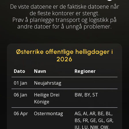
De viste datoene er de faktiske datoene når
de fleste kontorer er stengt.
Prøv å planlegge transport og logistikk på
andre datoer for å unngå problemer.
Østerrike offentlige helligdager i
2026
Dato
Navn
Regioner
01 Jan
Neujahrstag
06 Jan
Heilige Drei
BW, BY, ST
Könige
06 Apr
Ostermontag
AG, AI, AR, BE, BL,
BS, FR, GE, GL, GR,
JU, LU, NW, OW,