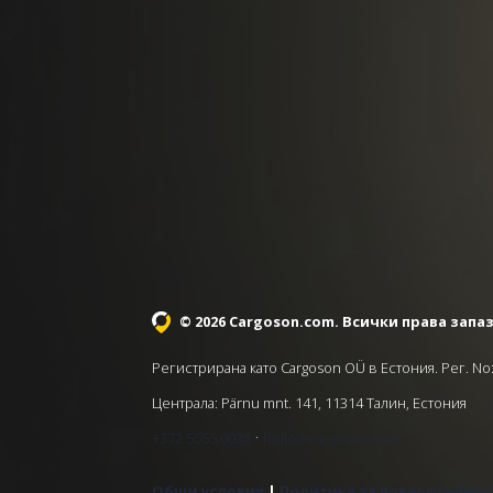
© 2026 Cargoson.com
. Всички права запа
Регистрирана като Cargoson OÜ в Естония. Рег. No:
Централа: Pärnu mnt. 141, 11314 Талин, Естония
·
+372 5555 0028
hello@cargoson.com
Общи условия
|
Политика за поверителнос