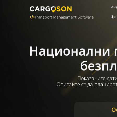
Ин
Це
Transport Management Software
Национални п
безпл
Показаните дати
Опитайте се да планират
О