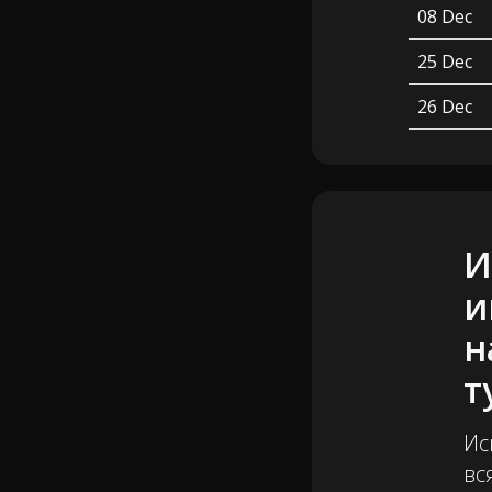
08 Dec
25 Dec
26 Dec
И
и
н
т
Ис
вс