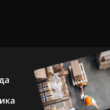
да
ика