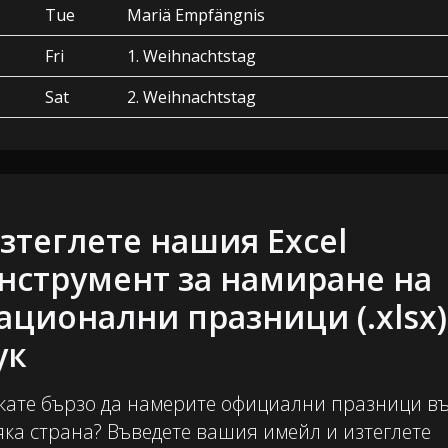
Tue
Mariä Empfängnis
Fri
1. Weihnachtstag
Sat
2. Weihnachtstag
зтеглете нашия Excel
нструмент за намиране на
ационални празници (.xlsx)
ук
кате бързо да намерите официални празници в
яка страна? Въведете вашия имейл и изтеглете