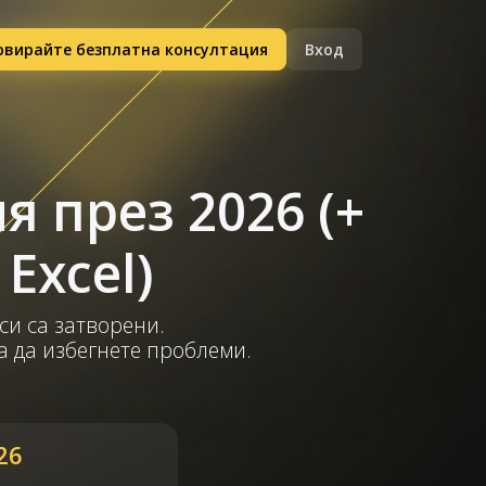
рвирайте безплатна консултация
Вход
 през 2026 (+
Excel)
си са затворени.
а да избегнете проблеми.
26