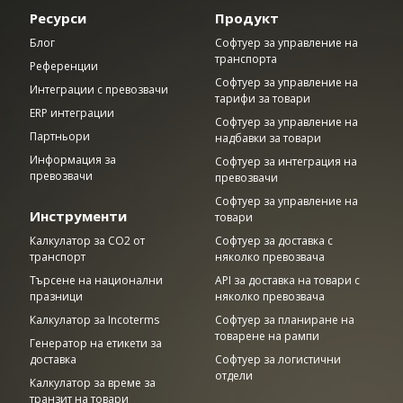
Ресурси
Продукт
Блог
Софтуер за управление на
транспорта
Референции
Софтуер за управление на
Интеграции с превозвачи
тарифи за товари
ERP интеграции
Софтуер за управление на
Партньори
надбавки за товари
Информация за
Софтуер за интеграция на
превозвачи
превозвачи
Софтуер за управление на
Инструменти
товари
Калкулатор за CO2 от
Софтуер за доставка с
транспорт
няколко превозвача
Търсене на национални
API за доставка на товари с
празници
няколко превозвача
Калкулатор за Incoterms
Софтуер за планиране на
товарене на рампи
Генератор на етикети за
доставка
Софтуер за логистични
отдели
Калкулатор за време за
транзит на товари