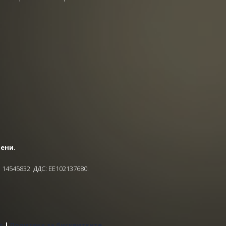
зени.
 14545832. ДДС: EE102137680.
т
|
Политика за бисквитките