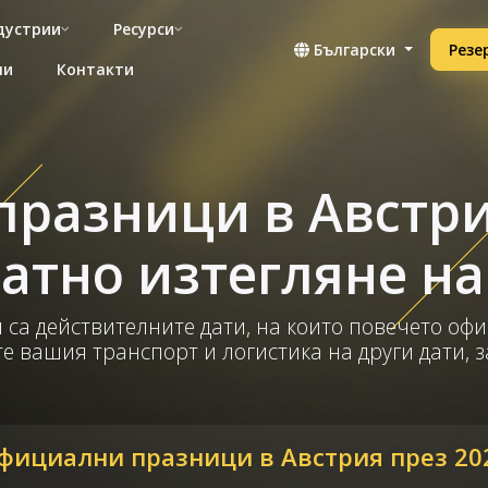
дустрии
Ресурси
Български
Резе
ни
Контакти
разници в Австрия
атно изтегляне на 
 са действителните дати, на които повечето офи
е вашия транспорт и логистика на други дати, з
фициални празници в Австрия през 20