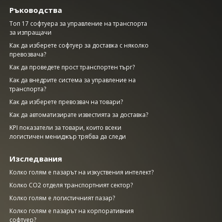
Ръководства
Топ 17 софтуера за управление на транспорта
за изпращачи
Как да изберете софтуер за доставка с няколко
превозвача?
Как да проведете прост транспортен търг?
Как да внедрите система за управление на
транспорта?
Как да изберете превозвач на товари?
Как да автоматизирате известията за доставка?
KPI показатели за товари, които всеки
логистичен мениджър трябва да следи
Изследвания
Колко голям е пазарът на изкуствения интелект?
Колко CO2 отделя транспортният сектор?
Колко голям е логистичният пазар?
Колко голям е пазарът на корпоративния
софтуер?