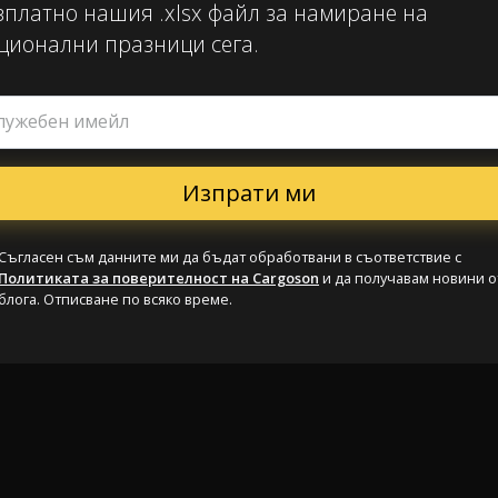
зплатно нашия .xlsx файл за намиране на
ционални празници сега.
лужебен имейл
Съгласен съм данните ми да бъдат обработвани в съответствие с
Политиката за поверителност на Cargoson
и да получавам новини о
блога. Отписване по всяко време.