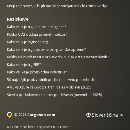
KPI-ji za prevoz, ki bi jih moral spremljati vsak logistični vodja
Raziskave
Kako velik je trg umetne inteligence?
Koliko CO2 oddaja prometni sektor?
Kako velik je logistični trg?
Kako velik je trg poslovne programske opreme?
Koliko delovnih mest v proizvodnji v ZDA ostaja nezasedenih?
Kako velik je trg ERP?
Kako velika je proizvodna industrija?
50 največjih proizvodnih podjetij na svetu po prihodkih
AWS vs Azure vs Google: tržni delež v oblaku (2025)
Število podatkovnih centrov po državah (november 2025)
Slovenščina
© 2026 Cargoson.com
Registrirano kot Cargoson OÜ v Estoniji.