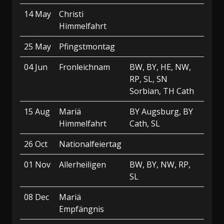
14 May
Christi
Himmelfahrt
25 May
Pfingstmontag
04 Jun
Fronleichnam
BW, BY, HE, NW,
RP, SL, SN
Sorbian, TH Cath
15 Aug
Mariä
BY Augsburg, BY
Himmelfahrt
Cath, SL
26 Oct
Nationalfeiertag
01 Nov
Allerheiligen
BW, BY, NW, RP,
SL
08 Dec
Mariä
Empfängnis