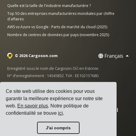
Quelle est la taille de l'industrie manufacturière ?
Top 50 des entreprises manufacturières mondiales par chiffre
d'affaires
AWS vs Azure vs Google : Parts de marché du cloud (2025)
Nombre de centres de données par pays (novembre 2025)
Français
© 2026 Cargoson.com
Enregistré sous le nom de Cargoson OÜ en Estonie.
N° d'enregistrement : 14545832. TVA : EE102137680.
Siège social : Pärnu mnt. 141, 11314 Tallinn, Estonie
Ce site web utilise des cookies pour vous
·
+372 5555 0028
hello@cargoson.com
garantir la meilleure expérience sur notre site
web.
En savoir plus
. Notre politique de
Conditions d'utilisation
|
Politique de confidentialité
|
confidentialité se trouve
ici
.
Politique de cookies
J'ai compris