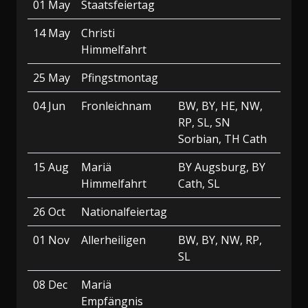
01 May
Staatsfeiertag
14 May
Christi
Himmelfahrt
25 May
Pfingstmontag
04 Jun
Fronleichnam
BW, BY, HE, NW,
RP, SL, SN
Sorbian, TH Cath
15 Aug
Mariä
BY Augsburg, BY
Himmelfahrt
Cath, SL
26 Oct
Nationalfeiertag
01 Nov
Allerheiligen
BW, BY, NW, RP,
SL
08 Dec
Mariä
Empfängnis