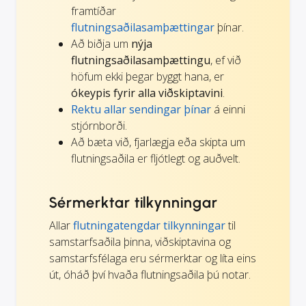
framtíðar
flutningsaðilasamþættingar
þínar.
Að biðja um
nýja
flutningsaðilasamþættingu
, ef við
höfum ekki þegar byggt hana, er
ókeypis fyrir alla viðskiptavini
.
Rektu allar sendingar þínar
á einni
stjórnborði.
Að bæta við, fjarlægja eða skipta um
flutningsaðila er fljótlegt og auðvelt.
Sérmerktar tilkynningar
Allar
flutningatengdar tilkynningar
til
samstarfsaðila þinna, viðskiptavina og
samstarfsfélaga eru sérmerktar og líta eins
út, óháð því hvaða flutningsaðila þú notar.