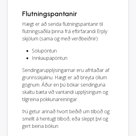
Flutningspantanir
Hægt er að senda flutningspantanir til
flutningsaðila þinna frá eftirfarandi Erply
skjölum (sama og með verðbeiðnir):
Sölupöntun
Innkaupapöntun
Sendingarupplýsingarnar eru afritaðar af
grunnsskjalinu. Hægt er að breyta öllum
gögnum. Áður en þú bókar sendinguna
skaltu bæta við vantandi upplýsingum og
tilgreina pökkunareiningar.
Þú getur annað hvort beðið um tilboð og
smellt á hentugt tilboð, eða sleppt því og
gert beina bókun.