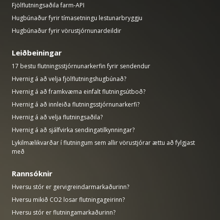
Fjölflutningsaðila farm-API
Hugbúnaður fyrir tímasetningu lestunarbryggju
Hugbúnaður fyrir vörustjórnunardeildir
Leiðbeiningar
17 bestu flutningsstjórnunarkerfin fyrir sendendur
Hvernig á að velja fjölflutningshugbúnað?
Hvernig á að framkvæma einfalt flutningsútboð?
Hvernig á að innleiða flutningsstjórnunarkerfi?
Hvernig á að velja flutningsaðila?
Hvernig á að sjálfvirka sendingatilkynningar?
Lykilmælikvarðar í flutningum sem allir vörustjórar ættu að fylgjast
með
Rannsóknir
Hversu stór er gervigreindarmarkaðurinn?
Hversu mikið CO2 losar flutningageirinn?
Hversu stór er flutningamarkaðurinn?