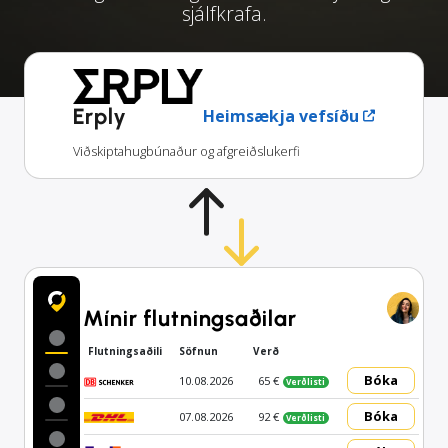
sjálfkrafa.
Erply
Heimsækja vefsíðu
Viðskiptahugbúnaður og afgreiðslukerfi
Mínir flutningsaðilar
Flutningsaðili
Söfnun
Verð
Bóka
10.08.2026
65 €
Verðlisti
Bóka
07.08.2026
92 €
Verðlisti