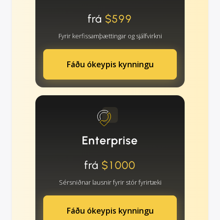
frá
$599
Fyrir kerfissamþættingar og sjálfvirkni
Fáðu ókeypis kynningu
Enterprise
frá
$1000
Sérsniðnar lausnir fyrir stór fyrirtæki
Fáðu ókeypis kynningu