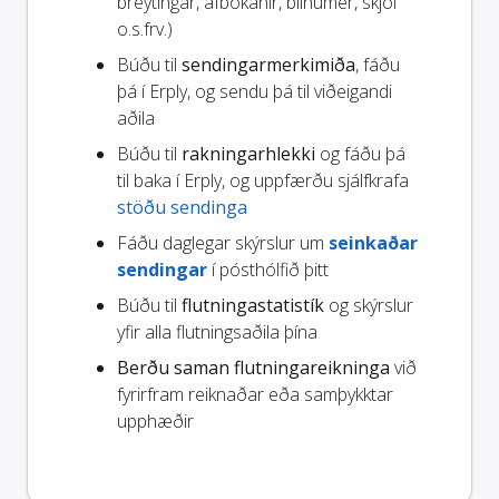
breytingar, afbókanir, bílnúmer, skjöl
o.s.frv.)
Búðu til
sendingarmerkimiða
, fáðu
þá í Erply, og sendu þá til viðeigandi
aðila
Búðu til
rakningarhlekki
og fáðu þá
til baka í Erply, og uppfærðu sjálfkrafa
stöðu sendinga
Fáðu daglegar skýrslur um
seinkaðar
sendingar
í pósthólfið þitt
Búðu til
flutningastatistík
og skýrslur
yfir alla flutningsaðila þína
Berðu saman flutningareikninga
við
fyrirfram reiknaðar eða samþykktar
upphæðir