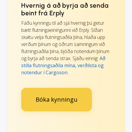
Hvernig á að byrja að senda
beint frá Erply
Fáðu kynningu til að sjá hvernig þú getur
bætt flutningaeiningunni við Erply. Síðan
skaltu velja flutningsaðila þína, hlaða upp
verðum þínum og öðrum samningum við
flutningsaðila þína, bjóða notendum þínum
og byrja að senda strax. Sjáðu einnig:
Að
stilla flutningsaðila mína, verðlista og
notendur í Cargoson
.
Bóka kynningu