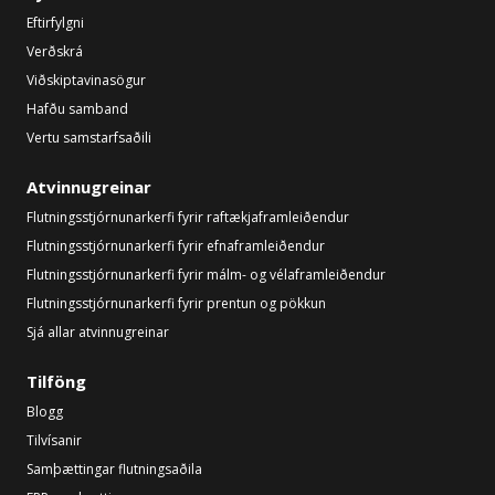
Eftirfylgni
Verðskrá
Viðskiptavinasögur
Hafðu samband
Vertu samstarfsaðili
Atvinnugreinar
Flutningsstjórnunarkerfi fyrir raftækjaframleiðendur
Flutningsstjórnunarkerfi fyrir efnaframleiðendur
Flutningsstjórnunarkerfi fyrir málm- og vélaframleiðendur
Flutningsstjórnunarkerfi fyrir prentun og pökkun
Sjá allar atvinnugreinar
Tilföng
Blogg
Tilvísanir
Samþættingar flutningsaðila