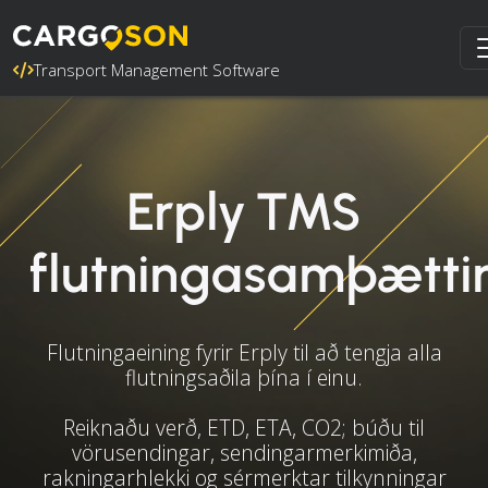
Transport Management Software
Erply TMS
flutningasamþætti
Flutningaeining fyrir Erply til að tengja alla
flutningsaðila þína í einu.
Reiknaðu verð, ETD, ETA, CO2; búðu til
vörusendingar, sendingarmerkimiða,
rakningarhlekki og sérmerktar tilkynningar