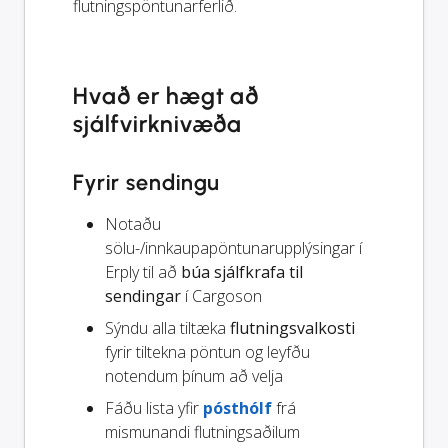
flutningspöntunarferlið.
Hvað er hægt að
sjálfvirknivæða
Fyrir sendingu
Notaðu
sölu-/innkaupapöntunarupplýsingar í
Erply til að
búa sjálfkrafa til
sendingar
í Cargoson
Sýndu alla tiltæka
flutningsvalkosti
fyrir tiltekna pöntun og leyfðu
notendum þínum að velja
Fáðu lista yfir
pósthólf
frá
mismunandi flutningsaðilum