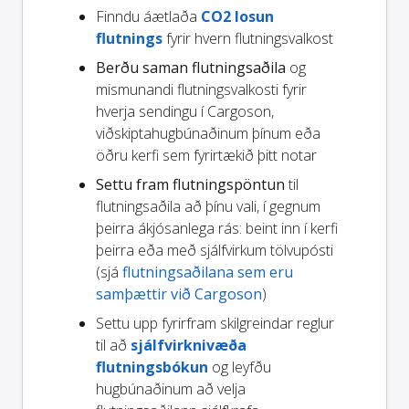
Finndu áætlaða
CO2 losun
flutnings
fyrir hvern flutningsvalkost
Berðu saman flutningsaðila
og
mismunandi flutningsvalkosti fyrir
hverja sendingu í Cargoson,
viðskiptahugbúnaðinum þínum eða
öðru kerfi sem fyrirtækið þitt notar
Settu fram flutningspöntun
til
flutningsaðila að þínu vali, í gegnum
þeirra ákjósanlega rás: beint inn í kerfi
þeirra eða með sjálfvirkum tölvupósti
(sjá
flutningsaðilana sem eru
samþættir við Cargoson
)
Settu upp fyrirfram skilgreindar reglur
til að
sjálfvirknivæða
flutningsbókun
og leyfðu
hugbúnaðinum að velja