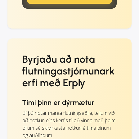
Byrjaðu að nota
flutningastjórnunark
erfi með Erply
Tími þinn er dýrmætur
Ef þú notar marga flutningsaðila, teljum við
að notkun eins kerfis til að vinna með þeim
öllum sé skilvirkasta notkun á tíma þínum
og auðlindum.