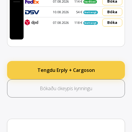
Bóka
07.08.2026
114 €
Verðlisti
Bóka
10.08.2026
54 €
Nettengt
Bóka
07.08.2026
118 €
Nettengt
Tengdu Erply + Cargoson
Bókaðu ókeypis kynningu