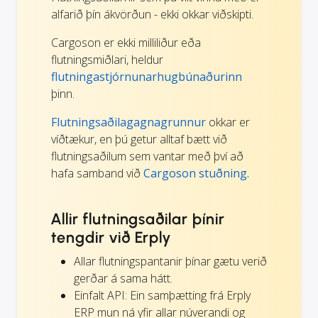
alfarið þín ákvörðun - ekki okkar viðskipti.
Cargoson er ekki milliliður eða
flutningsmiðlari, heldur
flutningastjórnunarhugbúnaðurinn
þinn.
Flutningsaðilagagnagrunnur
okkar er
víðtækur, en þú getur alltaf bætt við
flutningsaðilum sem vantar með því að
hafa samband við
Cargoson stuðning.
Allir flutningsaðilar þínir
tengdir við Erply
Allar flutningspantanir þínar gætu verið
gerðar á sama hátt.
Einfalt API: Ein samþætting frá Erply
ERP mun ná yfir allar núverandi og