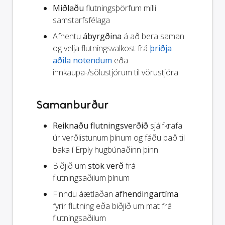
Miðlaðu
flutningsþörfum milli
samstarfsfélaga
Afhentu
ábyrgðina
á að bera saman
og velja flutningsvalkost frá
þriðja
aðila notendum
eða
innkaupa-/sölustjórum til vörustjóra
Samanburður
Reiknaðu flutningsverðið
sjálfkrafa
úr verðlistunum þínum og fáðu það til
baka í Erply hugbúnaðinn þinn
Biðjið um
stök verð
frá
flutningsaðilum þínum
Finndu áætlaðan
afhendingartíma
fyrir flutning eða biðjið um mat frá
flutningsaðilum