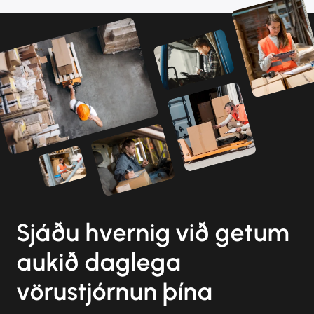
Sjáðu hvernig við getum
aukið daglega
vörustjórnun þína