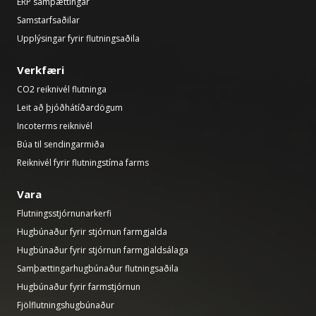
ERP samþættingar
Samstarfsaðilar
Upplýsingar fyrir flutningsaðila
Verkfæri
CO2 reiknivél flutninga
Leit að þjóðhátíðardögum
Incoterms reiknivél
Búa til sendingarmiða
Reiknivél fyrir flutningstíma farms
Vara
Flutningsstjórnunarkerfi
Hugbúnaður fyrir stjórnun farmgjalda
Hugbúnaður fyrir stjórnun farmgjaldsálaga
Samþættingarhugbúnaður flutningsaðila
Hugbúnaður fyrir farmstjórnun
Fjölflutningshugbúnaður