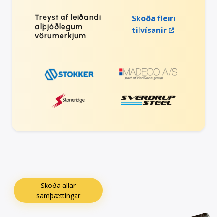
Treyst af leiðandi
Skoða fleiri
alþjóðlegum
tilvísanir
vörumerkjum
Skoða allar
samþættingar