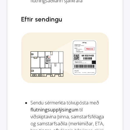
flutningsaðilann sjálfkrafa
Eftir sendingu
Sendu sérmerkta tölvupósta með
flutningsupplýsingum
til
viðskiptavina þinna, samstarfsfélaga
og samstarfsaðila (merkimiðar, ETA,