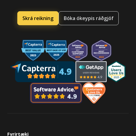
Skrá reikning
Bóka ókeypis ráðgjöf
Fyrirtæki