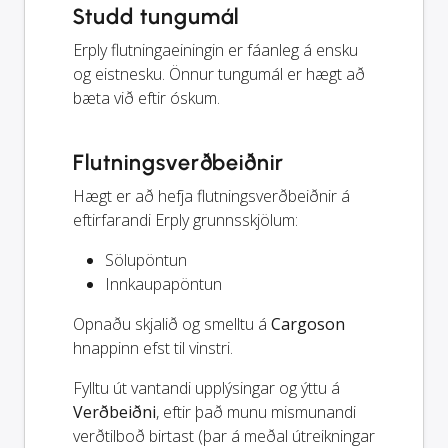
Studd tungumál
Erply flutningaeiningin er fáanleg á ensku
og eistnesku. Önnur tungumál er hægt að
bæta við eftir óskum.
Flutningsverðbeiðnir
Hægt er að hefja flutningsverðbeiðnir á
eftirfarandi Erply grunnsskjölum:
Sölupöntun
Innkaupapöntun
Opnaðu skjalið og smelltu á
Cargoson
hnappinn efst til vinstri.
Fylltu út vantandi upplýsingar og ýttu á
Verðbeiðni
, eftir það munu mismunandi
verðtilboð birtast (þar á meðal útreikningar