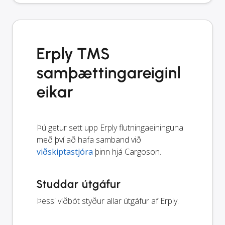
Erply TMS
samþættingareiginl
eikar
Þú getur sett upp Erply flutningaeininguna
með því að hafa samband við
viðskiptastjóra
þinn hjá Cargoson.
Studdar útgáfur
Þessi viðbót styður allar útgáfur af Erply.