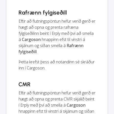
Rafrænn fylgiseðill
Eftir að flutningspöntun hefur verið gerð er
hægt að opna og prenta rafræna
fylgiseðilinn beint í Erply með því að smella
á
Cargoson
hnappinn efst til vinstri á
skjánum og síðan smella á
Rafrænn
fylgiseðill
.
Þetta krefst þess að notandinn sé skráður
inn í Cargoson.
CMR
Eftir að flutningspöntun hefur verið gerð er
hægt að opna og prenta CMR skjalið beint
í Erply með því að smella á
Cargoson
hnappinn efst til vinstri á skjánum og síðan