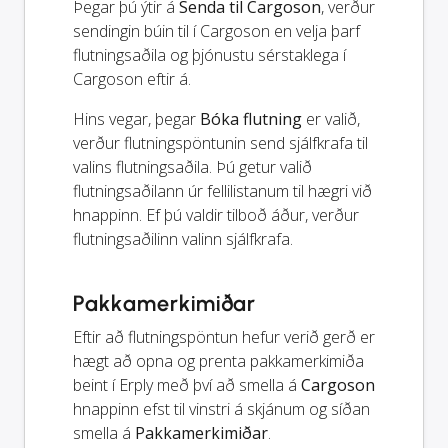
Þegar þú ýtir á
Senda til Cargoson
, verður
sendingin búin til í Cargoson en velja þarf
flutningsaðila og þjónustu sérstaklega í
Cargoson eftir á.
Hins vegar, þegar
Bóka flutning
er valið,
verður flutningspöntunin send sjálfkrafa til
valins flutningsaðila. Þú getur valið
flutningsaðilann úr fellilistanum til hægri við
hnappinn. Ef þú valdir tilboð áður, verður
flutningsaðilinn valinn sjálfkrafa.
Pakkamerkimiðar
Eftir að flutningspöntun hefur verið gerð er
hægt að opna og prenta pakkamerkimiða
beint í Erply með því að smella á
Cargoson
hnappinn efst til vinstri á skjánum og síðan
smella á
Pakkamerkimiðar
.