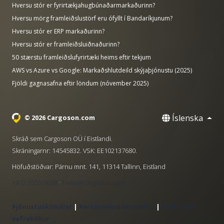
Hversu stór er fyrirtækjahugbúnaðarmarkaðurinn?
Hversu mörg framleiðslustörf eru ófyllt í Bandaríkjunum?
Hversu stór er ERP markaðurinn?
Hversu stór er framleiðsluiðnaðurinn?
50 stærstu framleiðslufyrirtæki heims eftir tekjum
AWS vs Azure vs Google: Markaðshlutdeild skýjaþjónustu (2025)
Fjöldi gagnasafna eftir löndum (nóvember 2025)
Íslenska
© 2026 Cargoson.com
Skráð sem Cargoson OÜ í Eistlandi.
Skráningarnr: 14545832. VSK: EE102137680.
Höfuðstöðvar: Pärnu mnt. 141, 11314 Tallinn, Eistland
·
+372 5555 0028
hello@cargoson.com
Þjónustuskilmálar
|
Persónuverndarstefna
|
Stefna um
vafrakökur