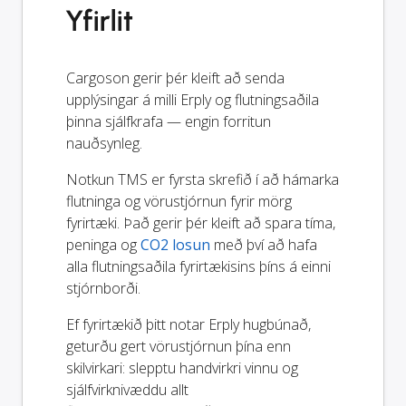
Yfirlit
Cargoson gerir þér kleift að senda
upplýsingar á milli Erply og flutningsaðila
þinna sjálfkrafa — engin forritun
nauðsynleg.
Notkun TMS er fyrsta skrefið í að hámarka
flutninga og vörustjórnun fyrir mörg
fyrirtæki. Það gerir þér kleift að spara tíma,
peninga og
CO2 losun
með því að hafa
alla flutningsaðila fyrirtækisins þíns á einni
stjórnborði.
Ef fyrirtækið þitt notar Erply hugbúnað,
geturðu gert vörustjórnun þína enn
skilvirkari: slepptu handvirkri vinnu og
sjálfvirknivæddu allt