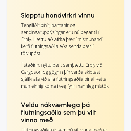
Slepptu handvirkri vinnu
Tengiliðir þínir, pantanir og
sendingarupplýsingar eru nú þegar til í
Erply. Hættu að afrita þær í mismunandi
kerfi flutningsaðila eða senda þær í
tölvupósti.
Í staðinn, nýttu þær: samþættu Erply við
Cargoson og gögnin þín verða skiptast
sjálfkrafa við alla flutningsaðila þína! Þetta
mun einnig koma í veg fyrir mannleg mistök.
Veldu nákvæmlega þá
flutningsaðila sem þú vilt
vinna með
Flutningsaðilarnir sem þú vilt vinna með er