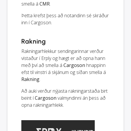
smella á
CMR
.
Þetta krefst þess að notandinn sé skráður
inn í Cargoson.
Rakning
Rakningarhlekkur sendingarinnar verður
vistaður í Erply og hægt er að opna hann
með því að smella á
Cargoson
hnappinn
efst til vinstri á skjánum og síðan smella á
Rakning
.
Að auki verður nýjasta rakningarstaða birt
beint í
Cargoson
valmyndinni án þess að
opna rakningarhlekk.